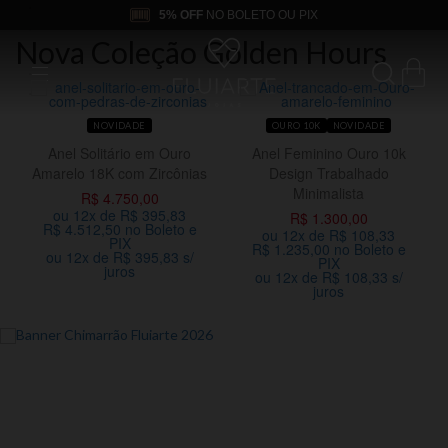
5% OFF
NO BOLETO OU PIX
Nova Coleção Golden Hours
NOVIDADE
OURO 10K
NOVIDADE
Anel Solitário em Ouro
Anel Feminino Ouro 10k
Amarelo 18K com Zircônias
Design Trabalhado
Minimalista
R$ 4.750,00
ou 12x de R$ 395,83
R$ 1.300,00
R$ 4.512,50 no Boleto e
ou 12x de R$ 108,33
PIX
R$ 1.235,00 no Boleto e
ou 12x de R$ 395,83 s/
PIX
juros
ou 12x de R$ 108,33 s/
juros