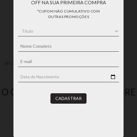
OFF NA SUA PRIMEIRA COMPRA
*CUPOM NÃO CUMULATIVO COM
OUTRAS PROMOÇÕES
@FLUIARTEJOIAS
O QUE ESTÃO FALANDO SOBRE
CADASTRAR
A LOJA
15/05/2026