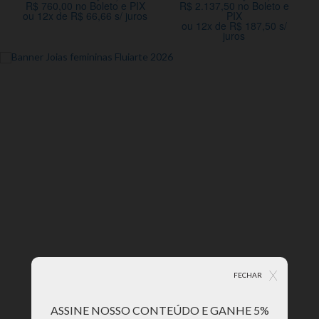
R$ 760,00 no Boleto e PIX
R$ 2.137,50 no Boleto e
ou 12x de R$ 66,66 s/ juros
PIX
ou 12x de R$ 187,50 s/
juros
X
FECHAR
ASSINE NOSSO CONTEÚDO E GANHE 5%