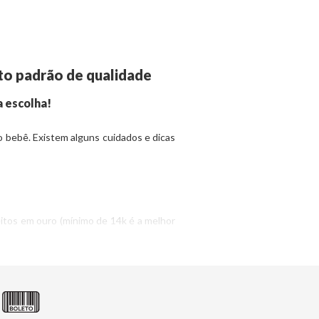
lto padrão de qualidade
a escolha!
 bebê. Existem alguns cuidados e dicas
itos em ouro (mínimo de 14k é a melhor
ão tenham formatos com arestas (como
dos.
ja em harmonia com o rostinho do bebê