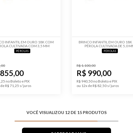
CO INFANTIL EM OURO 18K COM
BRINCO INFANTIL EM OURO 18
ROLA CULTIVADA COM 3,5 MM
PÉROLA CULTIVADA DE 5,0 
PÉROLAS
PÉROLAS
,00
R$ 1.100,00
 855,00
R$ 990,00
,25 no Boleto e PIX
R$ 940,50 no Boleto e PIX
de R$ 71,25 s/ juros
ou 12x de R$ 82,50 s/ juros
VOCÊ VISUALIZOU 12 DE 15 PRODUTOS