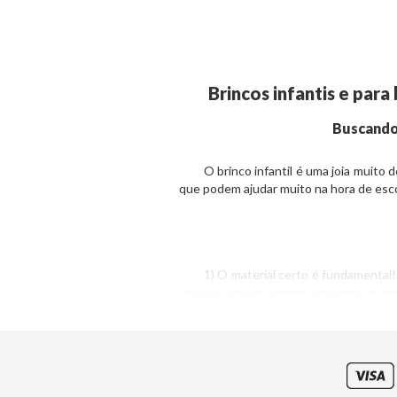
Brincos infantis e par
Buscando 
O brinco infantil é uma joia muito de
que podem ajudar muito na hora de esco
1) O material certo é fundamental! A 
decisão. Invista sempre em pares de bri
2) Qual será o formato? O dia a dia
estrelinhas, folhas, etc). Evite escol
3) O tamanho adequado é outro fator 
torna a estética mais delicada.