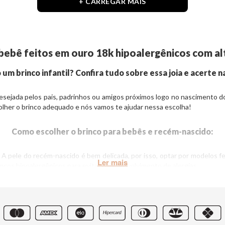
+ CARREGAR MAIS
a bebê feitos em ouro 18k hipoalergênicos com a
um brinco infantil? Confira tudo sobre essa joia e acerte n
sejada pelos pais, padrinhos ou amigos próximos logo no nascimento do
lher o brinco adequado e nós vamos te ajudar nessa escolha!
Como escolher o brinco para bebês e recém-nascido:
pele do recém-nascido é bem delicada, por isso, optar por modelos fe
ncos hipoalergênicos para evitar o desenvolvimento de alergias.
 de um recém-nascido é dormindo, por isso, opte por brincos que n
her opções que tenham pingentes. Aposte em formatos planos e arredonda
importante na hora da escolha. Escolher um brinco infantil que este