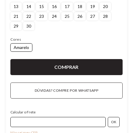
13
14
15
16
17
18
19
20
21
22
23
24
25
26
27
28
29
30
Cores
Amarelo
DÚVIDAS? COMPRE POR WHATSAPP
Calcular o Frete
Não sei meu CEP