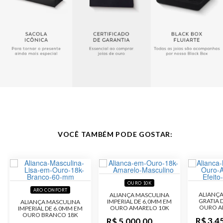
Largura
3,5 mm
Acabamento
Polido
VOCÊ TAMBÉM PODE GOSTAR:
OURO 10K
ARO CONFORT
ALIANÇ
ALIANÇA MASCULINA
GRATIA 
IMPERIAL DE 6,0MM EM
ALIANÇA MASCULINA
OURO A
OURO AMARELO 10K
IMPERIAL DE 6.0MM EM
OURO BRANCO 18K
R$ 3.4
R$ 5.000,00