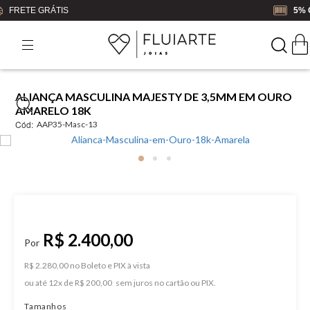
5% OFF
NO BOLETO OU PIX
ALIANÇA MASCULINA MAJESTY DE 3,5MM EM OURO
AMARELO 18K
Cód:
AAP35-Masc-13
R$ 2.400,00
R$ 2.280,00 no Boleto e PIX
ou
12
x
de
R$ 200,00
Tamanhos