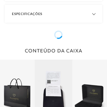
ESPECIFICAÇÕES
Acabamento
Aro Confort
Interno
Garantia de
12 meses
Fabricação
Formato
Abaulada
Material
Ouro 18K
Peso Aproximado
3,8 gramas
Pedra
Sem Pedra
Público
Masculino