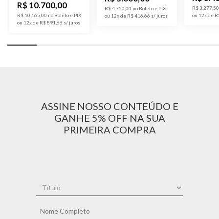
R$ 10.700,00
R$ 3.277,50
R$ 4.750,00 no Boleto e PIX
R$ 10.165,00 no Boleto e PIX
ou 12x de R
ou 12x de R$ 416,66
ou 12x de R$ 891,66
ASSINE NOSSO CONTEÚDO E
GANHE 5% OFF NA SUA
PRIMEIRA COMPRA