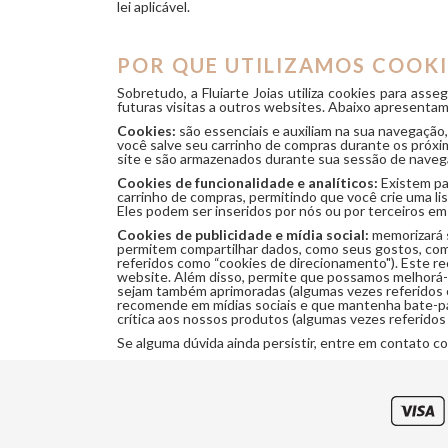
lei aplicável.
POR QUE UTILIZAMOS COOKI
Sobretudo, a Fluiarte Joias utiliza cookies para ass
futuras visitas a outros websites. Abaixo apresentam
Cookies:
são essenciais e auxiliam na sua navegaçã
você salve seu carrinho de compras durante os próximo
site e são armazenados durante sua sessão de naveg
Cookies de funcionalidade e analíticos:
Existem par
carrinho de compras, permitindo que você crie uma li
Eles podem ser inseridos por nós ou por terceiros e
Cookies de publicidade e mídia social:
memorizará s
permitem compartilhar dados, como seus gostos, com 
referidos como “cookies de direcionamento"). Este r
website. Além disso, permite que possamos melhorá-l
sejam também aprimoradas (algumas vezes referidos 
recomende em mídias sociais e que mantenha bate-pa
crítica aos nossos produtos (algumas vezes referidos
Se alguma dúvida ainda persistir, entre em contato c