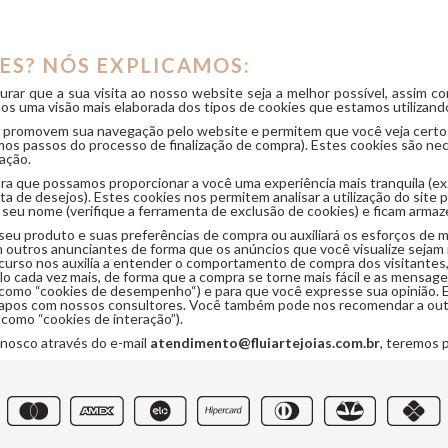
ES? NÓS EXPLICAMOS:
egurar que a sua visita ao nosso website seja a melhor possível, assim c
os uma visão mais elaborada dos tipos de cookies que estamos utilizand
o, promovem sua navegação pelo website e permitem que você veja certo
s passos do processo de finalização de compra). Estes cookies são necess
ação.
a que possamos proporcionar a você uma experiência mais tranquila (ex.
sta de desejos). Estes cookies nos permitem analisar a utilização do si
m seu nome (verifique a ferramenta de exclusão de cookies) e ficam arm
eu produto e suas preferências de compra ou auxiliará os esforços de m
outros anunciantes de forma que os anúncios que você visualize sejam 
ecurso nos auxilia a entender o comportamento de compra dos visitantes
o cada vez mais, de forma que a compra se torne mais fácil e as mensag
como “cookies de desempenho“) e para que você expresse sua opinião. 
pos com nossos consultores. Você também pode nos recomendar a outros 
 como “cookies de interação”).
onosco através do e-mail
atendimento@fluiartejoias.com.br
, teremos 