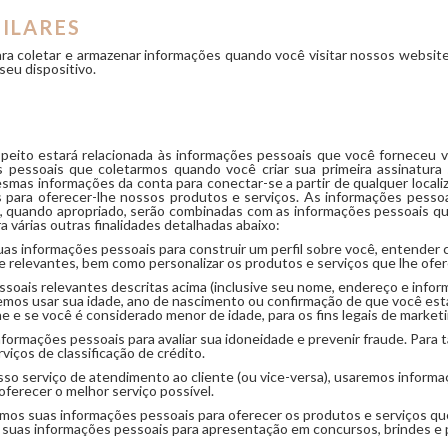
MILARES
ra coletar e armazenar informações quando você visitar nossos websites
seu dispositivo.
peito estará relacionada às informações pessoais que você forneceu v
pessoais que coletarmos quando você criar sua primeira assinatura 
esmas informações da conta para conectar-se a partir de qualquer localizaç
s para oferecer-lhe nossos produtos e serviços. As informações pessoai
 quando apropriado, serão combinadas com as informações pessoais qu
várias outras finalidades detalhadas abaixo:
s informações pessoais para construir um perfil sobre você, entender 
e relevantes, bem como personalizar os produtos e serviços que lhe ofe
oais relevantes descritas acima (inclusive seu nome, endereço e infor
emos usar sua idade, ano de nascimento ou confirmação de que você está
e e se você é considerado menor de idade, para os fins legais de market
rmações pessoais para avaliar sua idoneidade e prevenir fraude. Para t
iços de classificação de crédito.
so serviço de atendimento ao cliente (ou vice-versa), usaremos inform
oferecer o melhor serviço possível.
os suas informações pessoais para oferecer os produtos e serviços que
o de suas informações pessoais para apresentação em concursos, brindes 