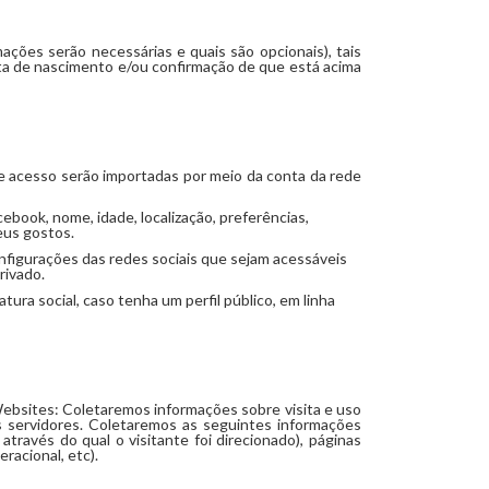
ções serão necessárias e quais são opcionais), tais
ta de nascimento e/ou confirmação de que está acima
 de acesso serão importadas por meio da conta da rede
ebook, nome, idade, localização, preferências,
eus gostos.
figurações das redes sociais que sejam acessáveis
rivado.
tura social, caso tenha um perfil público, em linha
ebsites: Coletaremos informações sobre visita e uso
s servidores. Coletaremos as seguintes informações
través do qual o visitante foi direcionado), páginas
racional, etc).