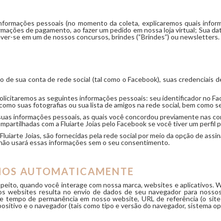
informações pessoais (no momento da coleta, explicaremos quais informa
mações de pagamento, ao fazer um pedido em nossa loja virtual; Sua da
ever-se em um de nossos concursos, brindes (“Brindes”) ou newsletters.
eio de sua conta de rede social (tal como o Facebook), suas credenciais
solicitaremos as seguintes informações pessoais: seu identificador no Fac
 como suas fotografias ou sua lista de amigos na rede social, bem como s
as informações pessoais, as quais você concordou previamente nas con
mpartilhadas com a Fluiarte Joias pelo Facebook se você tiver um perfil p
uiarte Joias, são fornecidas pela rede social por meio da opção de assina
as não usará essas informações sem o seu consentimento.
MOS AUTOMATICAMENTE
eito, quando você interage com nossa marca, websites e aplicativos. W
sos websites resulta no envio de dados de seu navegador para nosso
 e tempo de permanência em nosso website, URL de referência (o site a
ositivo e o navegador (tais como tipo e versão do navegador, sistema ope