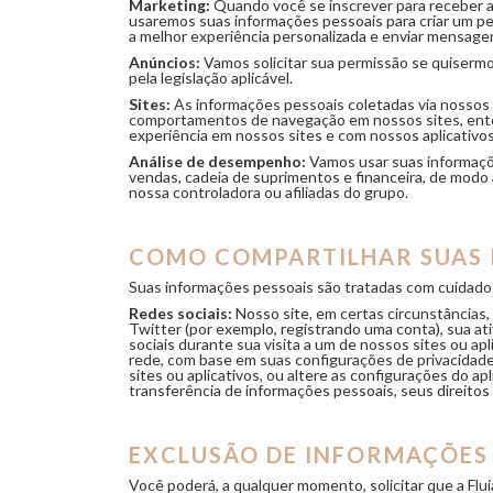
Marketing:
Quando você se inscrever para receber as
usaremos suas informações pessoais para criar um per
a melhor experiência personalizada e enviar mensage
Anúncios:
Vamos solicitar sua permissão se quisermo
pela legislação aplicável.
Sites:
As informações pessoais coletadas via nossos s
comportamentos de navegação em nossos sites, enten
experiência em nossos sites e com nossos aplicativos
Análise de desempenho:
Vamos usar suas informaçõe
vendas, cadeia de suprimentos e financeira, de modo 
nossa controladora ou afiliadas do grupo.
COMO COMPARTILHAR SUAS 
Suas informações pessoais são tratadas com cuidado
Redes sociais:
Nosso site, em certas circunstâncias, 
Twitter (por exemplo, registrando uma conta), sua ati
sociais durante sua visita a um de nossos sites ou apl
rede, com base em suas configurações de privacidade.
sites ou aplicativos, ou altere as configurações do ap
transferência de informações pessoais, seus direito
EXCLUSÃO DE INFORMAÇÕES
Você poderá, a qualquer momento, solicitar que a Flu