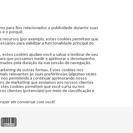
omo para fins relacionados a publicidade durante suas
o e o porquê:
s recursos (por exemplo, estes cookies permitem que
ários para viabilizar a funcionalidade principal do
, estes cookies ajudam você a salvar e lembrar de seu
te para que possamos medir e aprimorar o desempenho.
azenados pela duração da sua sessão de navegação.
arketing de outras formas. Estes cookies nos
mais relevantes às suas preferências (algumas vezes
, nos permitindo a continuar aprimorando nosso
ens de marketing que enviamos aos nossos clientes
Estes cookies permitem que você curta ou nos
clientes (potenciais) por meio de classificação e
prazer em conversar com você!