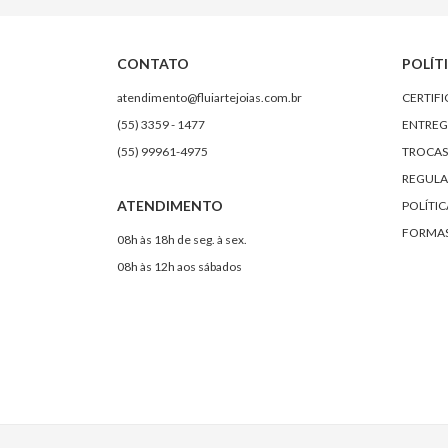
CONTATO
POLÍT
atendimento@fluiartejoias.com.br
CERTIF
(55) 3359 - 1477
ENTREG
(55) 99961-4975
TROCAS
REGULA
ATENDIMENTO
POLÍTIC
FORMAS
08h às 18h de seg. à sex.
08h às 12h aos sábados