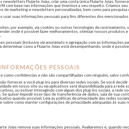
 newsletters Fluiarte Joias, criar uma conta única Fluiarte Joias, forn
fil com base nas informações que tivermos a seu respeito. Criamos seu 
ns de marketing e newsletters personalizadas, bem como para pesquisa d
s usar suas informações pessoais para fins diferentes dos mencionados
ites, por exemplo, via cookies ou outras tecnologias de rastreamento, s
der onde é possível fazer melhoramentos, otimizar nossos produtos e s
.
s pessoais (inclusive via anonimato e agregação com as informações pess
a determinar como a Fluiarte Joias está desempenhando, onde é possível 
INFORMAÇÕES PESSOAIS
 e como confidencias e não são compartilhadas com ninguém, salvo conf
vão fornecer a você plug-ins para diversas redes sociais. Se você decidi
vidade em nosso site ou via aplicativos será disponibilizada para a rede 
icativos, ou estiver interagindo com algum dos plug-ins sociais, a rede so
 Se quiser impedir esse tipo de transferência de dados, saia de sua con
licativo quando possível. Leia as políticas de privacidade das redes soci
s e sobre como manter configurações de privacidade adequadas às suas 
iarte Joias remova suas informações pessoais. Avaliaremos e, quando ne