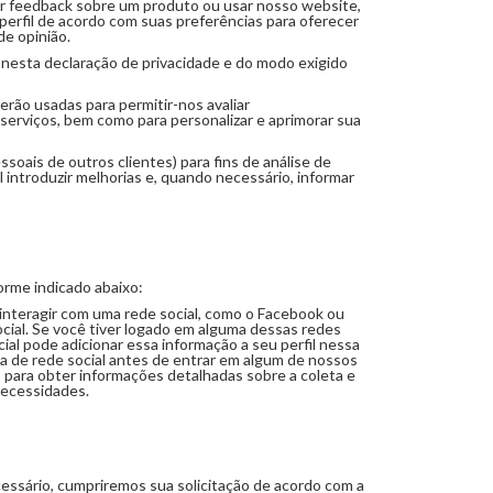
ecer feedback sobre um produto ou usar nosso website,
perfil de acordo com suas preferências para oferecer
e opinião.
 nesta declaração de privacidade e do modo exigido
erão usadas para permitir-nos avaliar
erviços, bem como para personalizar e aprimorar sua
oais de outros clientes) para fins de análise de
introduzir melhorias e, quando necessário, informar
orme indicado abaixo:
r interagir com uma rede social, como o Facebook ou
social. Se você tiver logado em alguma dessas redes
cial pode adicionar essa informação a seu perfil nessa
ta de rede social antes de entrar em algum de nossos
ais para obter informações detalhadas sobre a coleta e
necessidades.
cessário, cumpriremos sua solicitação de acordo com a