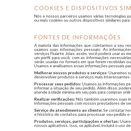
COOKIES E DISPOSITIVOS SI
Nós e nossos parceiros usamos várias tecnologias pa
ou mais cookies ou outros dispositivos similares para 
FONTES DE INFORMAÇÕES
A maioria das informações que coletarmos a seu res
usamos suas informações pessoais: As informações 
serviços Fluiarte Joias; assim, você poderá usar as m
um perfil para você, com as informações necessária
serão usadas no formato em que forem recebidas ou,
Usamos e analisamos essas informações pessoais para 
Melhorar nossos produtos e serviços:
Usaremos sua
desenvolver produtos e serviços mais interessantes 
Processar seus pedidos:
Usamos as informações pess
informar a situação de seu pedido. Além disso, poder
atende à idade mínima em seu país para compras onlin
Realizar verificações:
Nós também usaremos suas info
informações pessoais com nossos prestadores de serv
Serviço de atendimento ao cliente:
Se contatar nos
e histórico de contatos, para processar seu pedido e 
Produtos, serviços, participações e ofertas:
Usarem
nossos aplicativos. Isso, se aplicável, incluirá o us