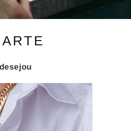
IARTE
 desejou