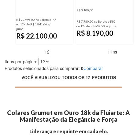
R$ 9.100,00
R$ 20.995,00 no Boleto e PIX
R$ 7.780,50 no Boleto e PIX
ou 12x de R$ 1.841,66 s/
ou 12x de R$ 682,50 s/ juros
juros
R$ 8.190,00
R$ 22.100,00
12
1 ms
Produtos encontrados:
Resultado da Pesquisa por:
em
Itens por página:
Produtos selecionados para comparar:
0
Comparar
VOCÊ VISUALIZOU TODOS OS 12 PRODUTOS
Colares Grumet em Ouro 18k da Fluiarte: A
Manifestação da Elegância e Força
Liderança e requinte em cada elo.