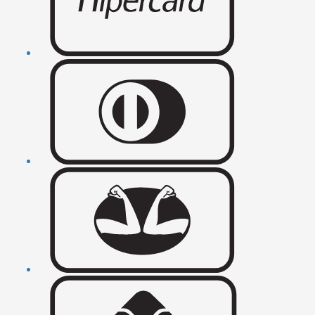
A Fluiarte mantém viva essa tradição, trazendo-a para a
contemporaneidade. Cada peça é uma homenagem à história e ao
requinte que esses colares representam.
Ocasiões únicas: Quando usar um colar Grumet da
Fluiarte
A versatilidade dos colares grumet permite que sejam usados em
uma variedade de ocasiões. Aqui estão algumas inspirações para
orientá-lo:
Eventos formais: Seja um jantar de gala, um casamento ou uma noite
de ópera, um colar grumet é a escolha perfeita para elevar seu visual
e exibir sua liderança em estilo.
No trabalho: Mostre sua confiança e determinação no ambiente de
trabalho usando um colar grumet com um terno ou blazer. É uma
maneira sutil, mas eficaz, de demonstrar sua liderança.
Encontros especiais: Surpreenda seu amor com um toque de
requinte e raridade em um jantar romântico ou encontro especial.