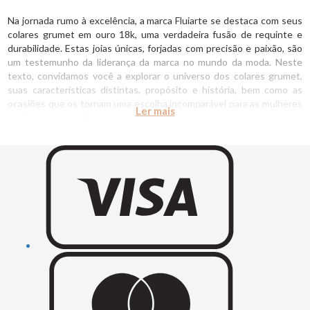
Na jornada rumo à excelência, a marca Fluiarte se destaca com seus
colares grumet em ouro 18k, uma verdadeira fusão de requinte e
durabilidade. Estas joias únicas, forjadas com precisão e paixão, são
um testemunho da liderança da marca no mundo da moda. Neste
texto, convidamos você a explorar o universo dos colares grumet,
suas características distintas, propósito e história, bem como as
ocasiões que os tornam uma escolha incomparável para as mulheres
que buscam o melhor.
Elos de excelência: Uma construção de ordem e
segurança
Os colares grumet da Fluiarte destacam-se por seus elos robustos e
bem definidos, uma verdadeira declaração de ordem e segurança.
Cada elo é meticulosamente trabalhado em ouro 18k,
proporcionando durabilidade inigualável. A combinação de elegância
e força torna essas peças únicas, capazes de resistir ao teste do
tempo, tornando-se um patrimônio de família.
A variedade de tamanhos disponíveis permite a adaptação a