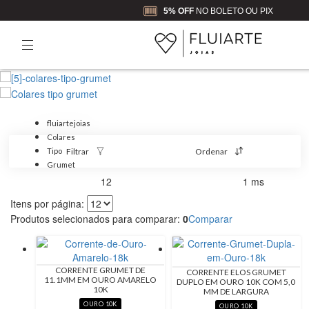
5% OFF
NO BOLETO OU PIX
fluiartejoias
Colares
Filtrar
Ordenar
Tipo
Grumet
12
1 ms
Produtos encontrados:
Resultado da Pesquisa por:
em
Itens por página:
Produtos selecionados para comparar:
0
Comparar
CORRENTE GRUMET DE
CORRENTE ELOS GRUMET
11.1MM EM OURO AMARELO
DUPLO EM OURO 10K COM 5,0
10K
MM DE LARGURA
OURO 10K
OURO 10K