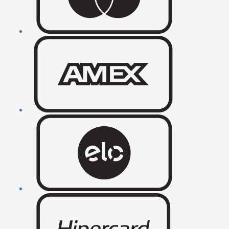
diferentes gostos e estilos de vida. Desde designs delicados até
ousados, a Fluiarte oferece uma gama de opções que atendem às
expectativas mais exigentes.
A Proposta da Fluiarte: Raridade e tradição em cada
detalhe
A Fluiarte se dedica a criar peças únicas que refletem sua liderança e
determinação. Os colares grumet são a personificação de uma
proposta que busca a raridade e a tradição em cada detalhe. Estas
joias não são meramente acessórios, mas declarações de elegância e
força, projetadas para mulheres que correm atrás do melhor.
Origens e História: Uma jornada fascinante
Os colares grumet têm raízes que remontam à Roma Antiga, onde
eram usados por soldados como símbolos de coragem e força. Com o
tempo, essa tradição se espalhou pelo mundo da moda e da alta
joalheria, e os colares grumet se tornaram um ícone de elegância.