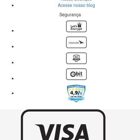
Acesse nosso blog
peça de destaque.
Segurança
Qual a diferença entre colar grumet e outros tipos de
correntes?
A diferença está principalmente no formato dos elos. O grumet
possui elos achatados e alinhados, o que garante um caimento plano
e sofisticado. Outros modelos, como veneziana ou cartier, possuem
elos mais delicados ou com formatos diferentes.
Como usar colares grumet no dia a dia?
Os colares grumet são versáteis e funcionam tanto para
composições casuais quanto sofisticadas. Para o dia a dia, escolha
modelos com largura média, que proporcionam conforto e estilo.
Também são ótimos para combinar com outros colares ou pingentes.
Colares grumet são indicados para homens e mulheres?
Sim. O design do colar grumet é unissex e se adapta perfeitamente
a diferentes estilos. Homens costumam preferir modelos mais