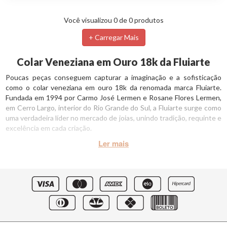
Você visualizou 0 de 0 produtos
+ Carregar Mais
Colar Veneziana em Ouro 18k da Fluiarte
Poucas peças conseguem capturar a imaginação e a sofisticação
como o colar veneziana em ouro 18k da renomada marca Fluiarte.
Fundada em 1994 por Carmo José Lermen e Rosane Flores Lermen,
em Cerro Largo, interior do Rio Grande do Sul, a Fluiarte surge como
uma verdadeira líder no mercado de joias, unindo tradição, requinte e
excelência em cada criação.
O encanto da Veneziana em Ouro 18k
O colar veneziana da Fluiarte é muito mais do que uma simples peça
de joia; é um símbolo de elegância atemporal e qualidade
incomparável. Criado com meticulosidade e paixão, cada elo desta
obra-prima é uma manifestação de habilidade artesanal refinada,
resultando em uma peça que irradia beleza e sofisticação.