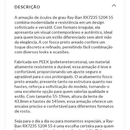
DESCRIÇÃO
A armação de óculos de grau Ray-Ban RX7235 5204 55
combina modernidade e resistência em um design
sofisticado e versátil. Com formato irregular, ela
apresenta um visual contemporâneo e autêntico, ideal
para quem busca um estilo diferenciado sem abrir mão
da elegância. A cor fosco preto areado confere um
toque discreto e refinado, permitindo fácil combinação
com diversos looks e ocasiões.
Fabricada em PEEK (polieteretercetona), um material
altamente resistente e durável, essa armação é leve e
confortável, proporcionando um ajuste seguro e
agradável para o uso prolongado. O acabamento fosco
preto areado, presente tanto na estrutura quanto nas
hastes, reforça a sofisticação do modelo, tornando-o
uma excelente opção para quem valoriza qualidade e
estilo. Com tamanho 55-19mm, altura da lente de
43.8mm e hastes de 145mm, essa armação oferece um
encaixe preciso e confortável para diferentes formatos
de rosto.
Seja para o dia a dia ou para momentos especiais, a Ray-
Ban RX7235 5204 55 é uma escolha certeira para quem