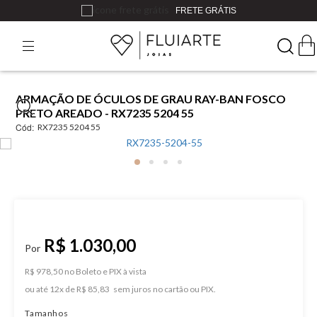
FRETE GRÁTIS
ARMAÇÃO DE ÓCULOS DE GRAU RAY-BAN FOSCO
PRETO AREADO - RX7235 5204 55
Cód:
RX7235 5204 55
R$ 1.030,00
R$ 978,50 no Boleto e PIX
ou
12
x
de
R$ 85,83
Tamanhos