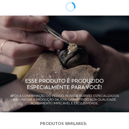
Garantia de
12 meses
Fabricação
Material
Ouro 18K
Pedra
Sem Pedra
Modelo
Brinco Argola
Público
Feminino
Observação
Diâmetro Interno de 0,6cm
Acabamento
Polido
Altura Total
1,0 cm
Largura
0,4 cm