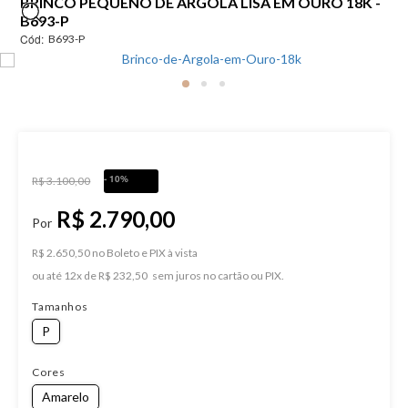
BRINCO PEQUENO DE ARGOLA LISA EM OURO 18K -
B693-P
Cód:
B693-P
- 10%
R$ 3.100,00
R$ 2.790,00
R$ 2.650,50 no Boleto e PIX
ou
12
x
de
R$ 232,50
Tamanhos
P
Cores
Amarelo