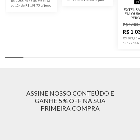
R$ 2.265,75 no Boleto e PIX
P
ou 12x de R$ 198,75
EXTENSÃ
EM OUR
PÉRO
R$ 1.150,
R$ 1.0
R$ 983,25 n
ou 12x de R
ASSINE NOSSO CONTEÚDO E
GANHE 5% OFF NA SUA
PRIMEIRA COMPRA