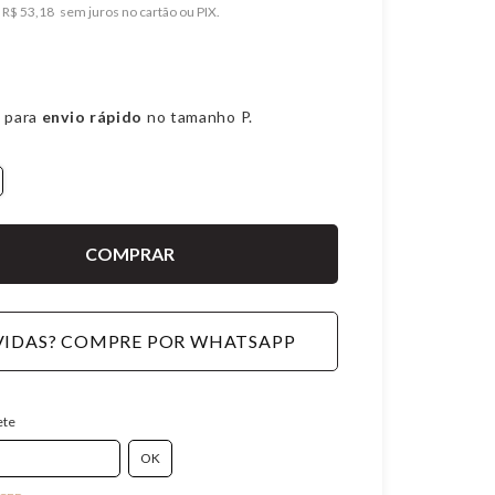
e
R$ 53,18
 para
envio rápido
no tamanho P.
IDAS? COMPRE POR WHATSAPP
ete