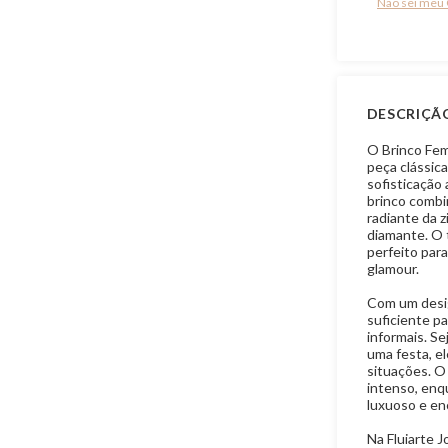
Não sei meu
DESCRIÇÃ
O Brinco Fem
peça clássic
sofisticação 
brinco combi
radiante da 
diamante. O 
perfeito para
glamour.
Com um design
suficiente p
informais. Se
uma festa, el
situações. O
intenso, enqu
luxuoso e en
Na Fluiarte J