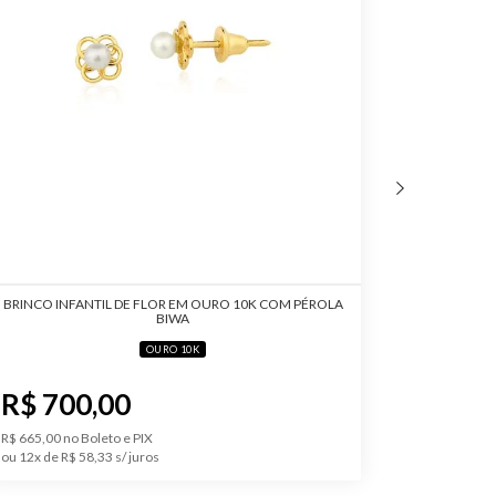
BRINCO INFANTIL DE FLOR EM OURO 10K COM PÉROLA
BRINCO
BIWA
OURO 10K
R$ 700,00
R$ 75
R$ 665,00 no Boleto e PIX
R$ 712,50 no
ou 12x de R$ 58,33
ou 12x de R