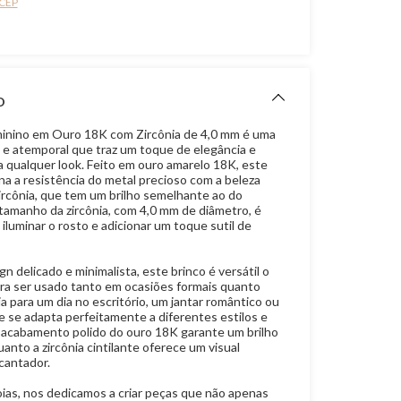
 CEP
O
inino em Ouro 18K com Zircônia de 4,0 mm é uma
a e atemporal que traz um toque de elegância e
a qualquer look. Feito em ouro amarelo 18K, este
na a resistência do metal precioso com a beleza
zircônia, que tem um brilho semelhante ao do
tamanho da zircônia, com 4,0 mm de diâmetro, é
 iluminar o rosto e adicionar um toque sutil de
 delicado e minimalista, este brinco é versátil o
ara ser usado tanto em ocasiões formais quanto
ja para um dia no escritório, um jantar romântico ou
e se adapta perfeitamente a diferentes estilos e
 acabamento polido do ouro 18K garante um brilho
anto a zircônia cintilante oferece um visual
cantador.
oias, nos dedicamos a criar peças que não apenas