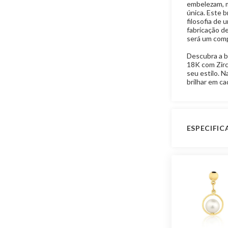
embelezam, 
única. Este 
filosofia de 
fabricação d
será um comp
Descubra a b
18K com Zirc
seu estilo. N
brilhar em c
ESPECIFI
Garantia de
Material
Pedra
Modelo