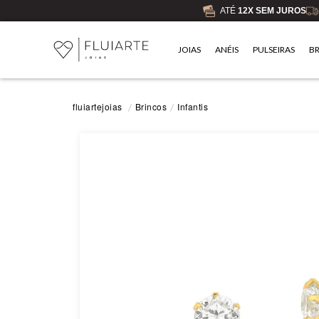
ATÉ
12X SEM JUROS
JOIAS
ANÉIS
PULSEIRAS
B
Brincos
Infantis
fluiartejoias