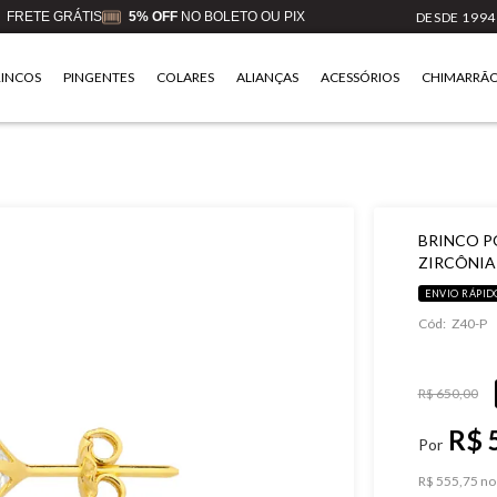
FRETE GRÁTIS
5% OFF
NO BOLETO OU PIX
DESDE 1994
RINCOS
PINGENTES
COLARES
ALIANÇAS
ACESSÓRIOS
CHIMARRÃ
BRINCO P
ZIRCÔNIA 
ENVIO RÁPID
Cód:
Z40-P
R$ 650,00
R$ 
R$ 555,75 no 