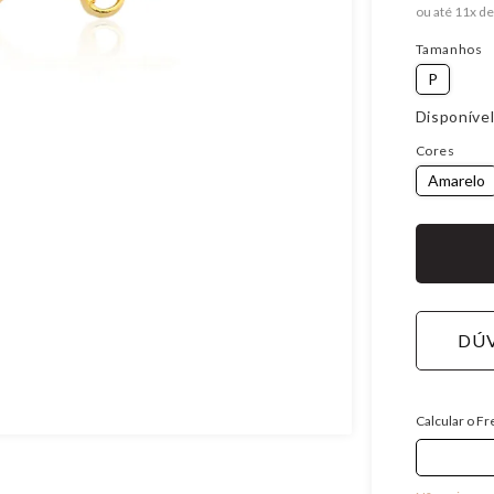
ou
11
x
d
Tamanhos
P
Disponível
Cores
Amarelo
DÚV
Calcular o Fr