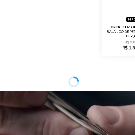
Público
PÉR
BRINCO EM O
Observaçã
BALANÇO DE PÉ
DE 6
Acabament
R$ 2.
R$ 1.