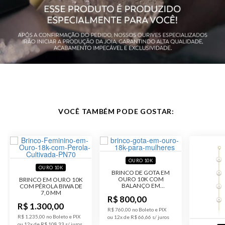
VOCÊ TAMBÉM PODE GOSTAR:
OURO 10K
OURO 10K
BRINCO DE GOTA EM
OURO 10K COM
BRINCO EM OURO 10K
BALANÇO EM
COM PÉROLA BIWA DE
ZIRCÔNIA DE 6.0MM
7,0 MM
R$ 800,00
R$ 1.300,00
R$ 760,00 no Boleto e PIX
R$ 1.235,00 no Boleto e PIX
ou 12x de R$ 66,66
ou 12x de R$ 108,33