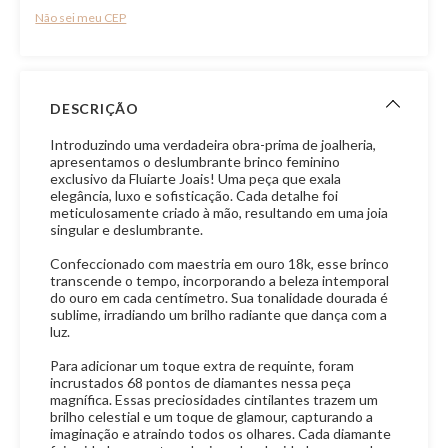
Não sei meu CEP
DESCRIÇÃO
Introduzindo uma verdadeira obra-prima de joalheria,
apresentamos o deslumbrante brinco feminino
exclusivo da Fluiarte Joais! Uma peça que exala
elegância, luxo e sofisticação. Cada detalhe foi
meticulosamente criado à mão, resultando em uma joia
singular e deslumbrante.
Confeccionado com maestria em ouro 18k, esse brinco
transcende o tempo, incorporando a beleza intemporal
do ouro em cada centímetro. Sua tonalidade dourada é
sublime, irradiando um brilho radiante que dança com a
luz.
Para adicionar um toque extra de requinte, foram
incrustados 68 pontos de diamantes nessa peça
magnífica. Essas preciosidades cintilantes trazem um
brilho celestial e um toque de glamour, capturando a
imaginação e atraindo todos os olhares. Cada diamante