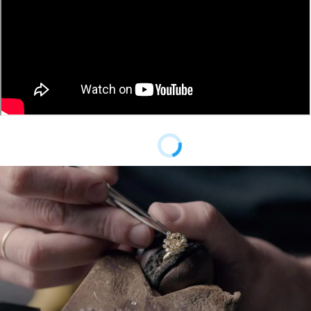
Material
Ouro 18K
Pedra
Diamante
Modelo
Brinco Gota, Com Pingentes
Público
Feminino
Observação
O par de brincos possui 136
diamantes, totalizando 68
pontos.
Acabamento
Polido
Largura
24,5mm de diâmetro
Código do
B27192
Produto