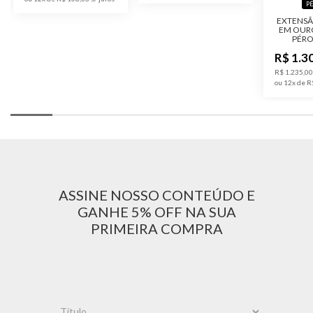
P
EXTENSÃ
EM OUR
PÉRO
R$ 1.3
R$ 1.235,00
ou 12x de R
ASSINE NOSSO CONTEÚDO E
GANHE 5% OFF NA SUA
PRIMEIRA COMPRA