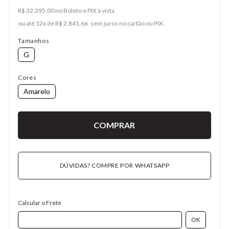
R$ 32.395,00 no Boleto e PIX
ou
12
x
de
R$ 2.841,66
Tamanhos
G
Cores
Amarelo
DÚVIDAS? COMPRE POR WHATSAPP
Calcular o Frete