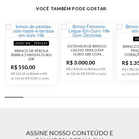
VOCÊ TAMBÉM PODE GOSTAR:
OU
OURO 10K
PÉROLAS
EXTENSOR DE BRINCO
BRINCO 
CACHO TRIPLO EM
PIN
BRINCO DE PÉROLA
OURO 18K COM
CORAÇÃ
BIWA 6,5 MM EM OURO
PEDRAS DE ZIRCÔNIA
10K CO
10K
R$ 3.000,00
R$ 1.3
ZI
R$ 550,00
R$ 2.850,00 no Boleto e PIX
R$ 1.282,50
R$ 522,50 no Boleto e PIX
ou 12x de R$ 250,00
ou 12x de R
ou 11x de R$ 50,00
ASSINE NOSSO CONTEÚDO E