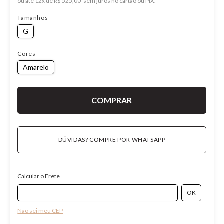
ou
12
x
de
R$ 525,00
Tamanhos
G
Cores
Amarelo
DÚVIDAS? COMPRE POR WHATSAPP
Calcular o Frete
Não sei meu CEP