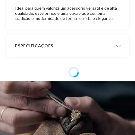
Ideal para quem valoriza um acessório versátil e de alta
qualidade, este brinco é uma opção que combina
tradição e modernidade de forma realista e elegante.
ESPECIFICAÇÕES
Peso Aproximado
4,3 gramas
Garantia de
12 meses
Fabricação
Material
Ouro 18K
Pedra
Pérola, Zircônia
Público
Feminino