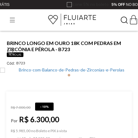
5% OFF
NO BOLETO OU PIX
BRINCO LONGO EM OURO 18K COM PEDRAS EM
ZIRCÔNIA E PÉROLA - B723
PÉROLAS
Cód:
B723
- 10%
R$ 7.000,00
R$ 6.300,00
R$ 5.985,00 no Boleto e PIX