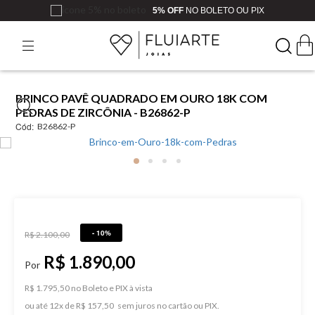
5% OFF
NO BOLETO OU PIX
BRINCO PAVÊ QUADRADO EM OURO 18K COM
PEDRAS DE ZIRCÔNIA - B26862-P
Cód:
B26862-P
- 10%
R$ 2.100,00
R$ 1.890,00
R$ 1.795,50 no Boleto e PIX
ou
12
x
de
R$ 157,50