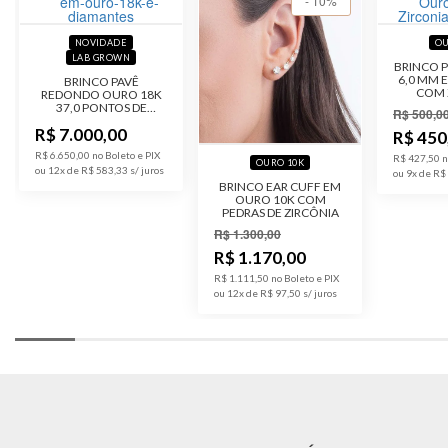
- 10%
NOVIDADE
OU
LAB GROWN
BRINCO 
6,0 MM 
BRINCO PAVÊ
COM 
REDONDO OURO 18K
37,0 PONTOS DE
R$ 500,0
DIAMANTE LAB
R$ 7.000,00
GROWN
R$ 450
R$ 6.650,00 no Boleto e PIX
R$ 427,50 n
OURO 10K
ou 12x de R$ 583,33
ou 9x de R$
BRINCO EAR CUFF EM
OURO 10K COM
PEDRAS DE ZIRCÔNIA
R$ 1.300,00
R$ 1.170,00
R$ 1.111,50 no Boleto e PIX
ou 12x de R$ 97,50