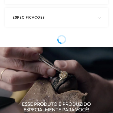
ESPECIFICAÇÕES
Peso Aproximado
1,3 gramas
Garantia de
12 meses
Fabricação
Material
Ouro 18K
Pedra
Zircônia
Modelo
Brinco Pavê
Público
Feminino
Observação
Tamanho: 0,6cm x 0,6cm