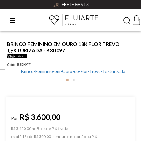
RETE GRÁTIS
5% OFF
BRINCO FEMININO EM OURO 18K FLOR TREVO
TEXTURIZADA - B3D097
NOVIDADE
Cód:
B3D097
R$ 3.600,00
R$ 3.420,00 no Boleto e PIX
ou
12
x
de
R$ 300,00