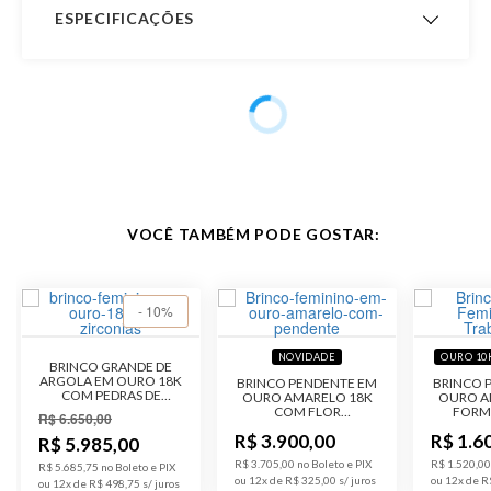
ESPECIFICAÇÕES
Peso Aproximado
2,2 gramas
Garantia de
12 meses
Fabricação
Material
Ouro 18K
VOCÊ TAMBÉM PODE GOSTAR:
Pedra
Sem Pedra
Público
Feminino
- 10%
Acabamento
Trabalhado
NOVIDADE
OURO 10
BRINCO GRANDE DE
ARGOLA EM OURO 18K
BRINCO PENDENTE EM
BRINCO 
COM PEDRAS DE
OURO AMARELO 18K
OURO A
Código do
B3D097
ZIRCÔNIA
COM FLOR
FORM
R$ 6.650,00
Produto
TRABALHADA
R$ 3.900,00
R$ 1.6
R$ 5.985,00
R$ 3.705,00 no Boleto e PIX
R$ 1.520,00
R$ 5.685,75 no Boleto e PIX
ou 12x de R$ 325,00
ou 12x de R
ou 12x de R$ 498,75