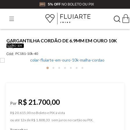
5% OFF
NO BOLETO OU PIX
GARGANTILHA CORDÃO DE 6.9MM EM OURO 10K
OURO 10K
Cód:
PC181-10k-40
R$ 21.700,00
R$ 20.615,00 no Boleto e PIX
ou
12
x
de
R$ 1.808,33
Tamanhos