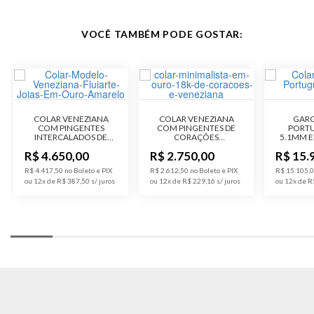
Garantia de
12 meses
VOCÊ TAMBÉM PODE GOSTAR:
Fabricação
Material
Ouro 10K
Pedra
Sem Pedra
COLAR VENEZIANA
COLAR VENEZIANA
GARG
COM PINGENTES
COM PINGENTES DE
PORTU
INTERCALADOS DE
Público
Feminino
CORAÇÕES
5.1MM 
MÃO DE FÁTIMA E
ENTRELAÇADOS EM
R$ 4.650,00
R$ 2.750,00
R$ 15.
OLHO GREGO EM
OURO 18K
OURO 18K
Malha
Cordão
R$ 4.417,50 no Boleto e PIX
R$ 2.612,50 no Boleto e PIX
R$ 15.105,0
ou 12x de R$ 387,50
ou 12x de R$ 229,16
ou 12x de R
Acabamento
Polido
Código do
PC181-10k
Produto