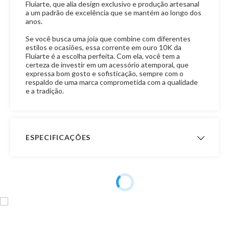
Fluiarte, que alia design exclusivo e produção artesanal
a um padrão de excelência que se mantém ao longo dos
anos.
Se você busca uma joia que combine com diferentes
estilos e ocasiões, essa corrente em ouro 10K da
Fluiarte é a escolha perfeita. Com ela, você tem a
certeza de investir em um acessório atemporal, que
expressa bom gosto e sofisticação, sempre com o
respaldo de uma marca comprometida com a qualidade
e a tradição.
ESPECIFICAÇÕES
Peso Aproximado
- Peso com 40,0 cm de
comprimento: 22,0 gramas
- Peso com 45,0 cm de
comprimento: 24,7 gramas
- Peso com 50,0 cm de
comprimento: 27,5 gramas
- Peso com 60,0 cm de
comprimento: 33 gramas