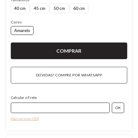
40 cm
45 cm
50 cm
60 cm
Cores
Amarelo
DÚVIDAS? COMPRE POR WHATSAPP
Calcular o Frete
Não sei meu CEP