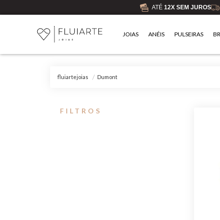
ATÉ
12X SEM JUROS
JOIAS
ANÉIS
PULSEIRAS
B
Dumont
fluiartejoias
FILTROS