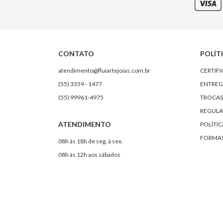
CONTATO
POLÍT
atendimento@fluiartejoias.com.br
CERTIF
(55) 3359 - 1477
ENTREG
(55) 99961-4975
TROCAS
REGULA
ATENDIMENTO
POLÍTIC
FORMAS
08h às 18h de seg. à sex.
08h às 12h aos sábados