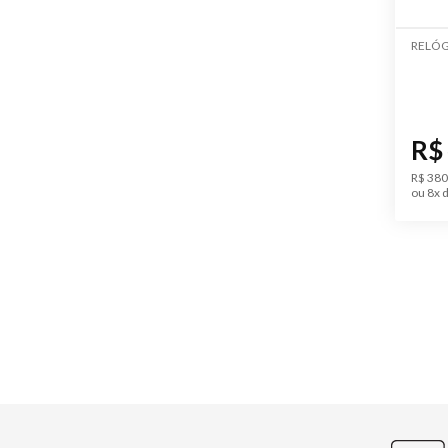
RELÓG
R$
R$ 380
ou 8x d