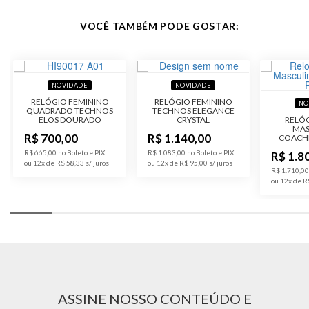
Código do
FS5061/0AN
Produto
VOCÊ TAMBÉM PODE GOSTAR:
Formato da Caixa
Redondo
Tipo de Tela
Analógico
NOVIDADE
NOVIDADE
RELÓGIO FEMININO
RELÓGIO FEMININO
NO
QUADRADO TECHNOS
Espessura da Caixa
12 mm
TECHNOS ELEGANCE
ELOS DOURADO
CRYSTAL
RELÓG
MAS
R$ 700,00
R$ 1.140,00
COACH
Diâmetro da Caixa
44 mm
R$ 665,00 no Boleto e PIX
R$ 1.083,00 no Boleto e PIX
R$ 1.8
ou 12x de R$ 58,33
ou 12x de R$ 95,00
R$ 1.710,00
Material do Vidro
Cristal Mineral
ou 12x de R
Calendário
Não Possui
Cronômetro
Não possui Cronômetro
Despertador
Não Possui Despertador
ASSINE NOSSO CONTEÚDO E
Tampa Posterior
Rosqueado