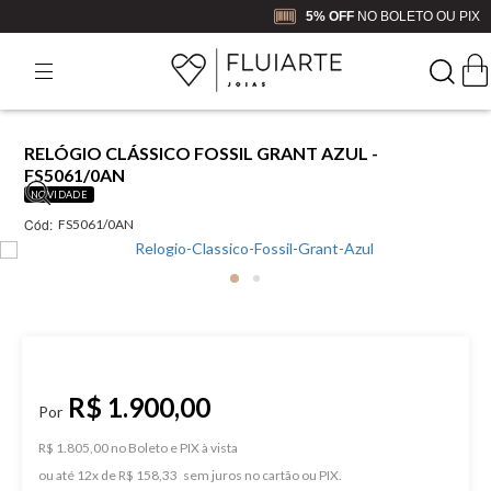
5% OFF
NO BOLETO OU PIX
RELÓGIO CLÁSSICO FOSSIL GRANT AZUL -
FS5061/0AN
NOVIDADE
Cód:
FS5061/0AN
R$ 1.900,00
R$ 1.805,00 no Boleto e PIX
ou
12
x
de
R$ 158,33