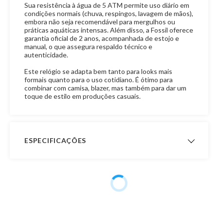
Sua resistência à água de 5 ATM permite uso diário em
condições normais (chuva, respingos, lavagem de mãos),
embora não seja recomendável para mergulhos ou
práticas aquáticas intensas. Além disso, a Fossil oferece
garantia oficial de 2 anos, acompanhada de estojo e
manual, o que assegura respaldo técnico e
autenticidade.
Este relógio se adapta bem tanto para looks mais
formais quanto para o uso cotidiano. É ótimo para
combinar com camisa, blazer, mas também para dar um
toque de estilo em produções casuais.
ESPECIFICAÇÕES
Garantia de
12 meses
Fabricação
Público
Masculino