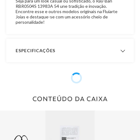
Seja para um look casual ou sofisticado, o Ray-Ban
RBR0504S 13983A 54 une tradição e inovação.
Encontre esse e outros modelos originais na Fluiarte
Joias e destaque-se com um acessório cheio de
personalidade!
ESPECIFICAÇÕES
Garantia de
24 meses
Fabricação
Público
Feminino, Masculino, Unissex
Outras Marcas
Ray-Ban
Formato
Quadrada
Cor das Lentes
Azul