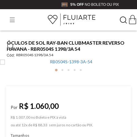
5% OFF
NO BOLETO OU PIX
ÓCULOS DE SOL RAY-BAN CLUBMASTER REVERSO
HAVANA - RBR0504S 1398/3A 54
Cód:
RBR0504S 1398/3A 54
R$ 1.060,00
R$ 1.007,00 no Boleto e PIX
ou
12
x
de
R$ 88,33
Tamanhos