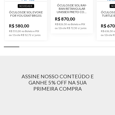
ÓCULOS DE SOL RAY-
NOVIDADE
NO
BAN RETANGULAR
UNISSEX PRETO COM
ÓCULOS DE SOL EVOKE
ÓCULOS 
LENTE CINZA
FOR YOU DS47 BRG01
TURTLE 
R$ 870,00
UNIFORME
R$ 826,50 no Boleto e PIX
R$ 580,00
R$ 670
ou 12x de R$ 72,50
R$ 551,00 no Boleto e PIX
R$ 636,50 n
ou 11x de R$ 52,72
ou 12x de R
ASSINE NOSSO CONTEÚDO E
GANHE 5% OFF NA SUA
PRIMEIRA COMPRA