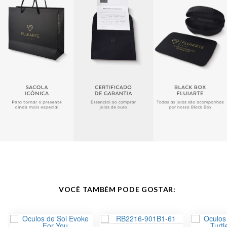
Altura da Lente
46.7 mm
Largura da Ponte
54 21 mm
da Lente
Comprimento da
145mm
Haste
Tratamento das
Clássica
Lentes
VOCÊ TAMBÉM PODE GOSTAR: