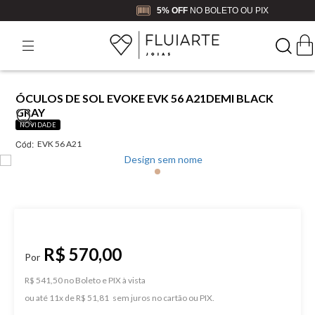
5% OFF
NO BOLETO OU PIX
ÓCULOS DE SOL EVOKE EVK 56 A21DEMI BLACK
GRAY
NOVIDADE
Cód:
EVK 56 A21
R$ 570,00
R$ 541,50 no Boleto e PIX
ou
11
x
de
R$ 51,81