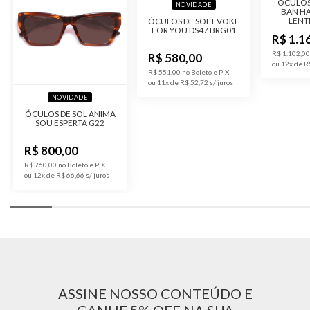
ÓCULOS 
NOVIDADE
BAN H
LENT
ÓCULOS DE SOL EVOKE
Material da
Acetato
FOR YOU DS47 BRG01
Armação
R$ 1.1
R$ 1.102,00
R$ 580,00
ou 12x de R
Formato
Quadrada
R$ 551,00 no Boleto e PIX
ou 11x de R$ 52,72
Cor das Lentes
NOVIDADE
Cinzento
ÓCULOS DE SOL ANIMA
SOU ESPERTA G22
Altura da Lente
52 mm
R$ 800,00
Largura da Ponte
23 mm
R$ 760,00 no Boleto e PIX
da Lente
ou 12x de R$ 66,66
Comprimento da
145 mm
Haste
Tratamento das
Degradê
Lentes
ASSINE NOSSO CONTEÚDO E