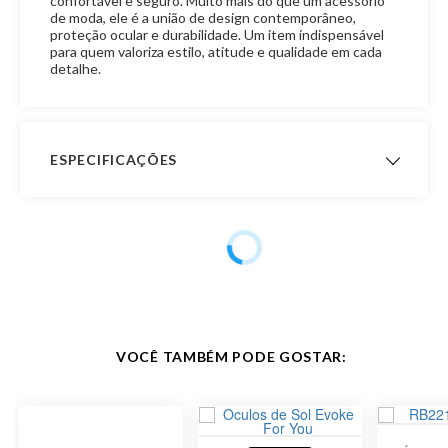
confortável e seguro. Muito mais do que um acessório
de moda, ele é a união de design contemporâneo,
proteção ocular e durabilidade. Um item indispensável
para quem valoriza estilo, atitude e qualidade em cada
detalhe.
ESPECIFICAÇÕES
Garantia de
6 meses
Fabricação
Público
Feminino
Acabamento
Polido
VOCÊ TAMBÉM PODE GOSTAR:
Código do
EVK 56 A21
Produto
Outras Marcas
Evoke