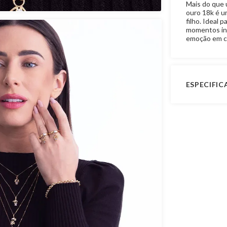
Mais do que 
ouro 18k é u
filho. Ideal 
momentos ine
emoção em c
ESPECIFI
Peso Apro
Garantia de
Material
Pedra
Modelo