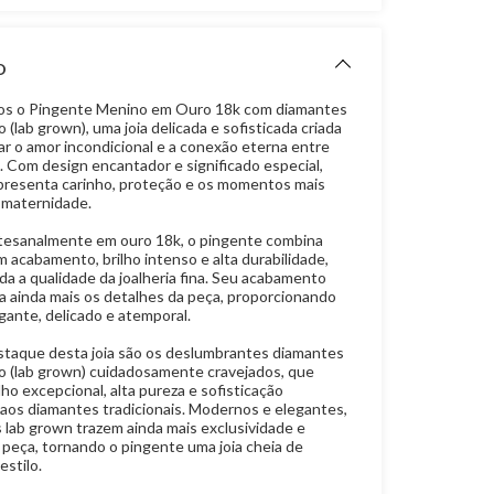
O
s o Pingente Menino em Ouro 18k com diamantes
o (lab grown), uma joia delicada e sofisticada criada
ar o amor incondicional e a conexão eterna entre
. Com design encantador e significado especial,
presenta carinho, proteção e os momentos mais
 maternidade.
tesanalmente em ouro 18k, o pingente combina
 acabamento, brilho intenso e alta durabilidade,
da a qualidade da joalheria fina. Seu acabamento
za ainda mais os detalhes da peça, proporcionando
gante, delicado e atemporal.
taque desta joia são os deslumbrantes diamantes
io (lab grown) cuidadosamente cravejados, que
ho excepcional, alta pureza e sofisticação
aos diamantes tradicionais. Modernos e elegantes,
 lab grown trazem ainda mais exclusividade e
 peça, tornando o pingente uma joia cheia de
estilo.