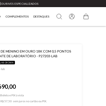
|
OURIVES ESPECIALIZADOS
O
COMPLEMENTOS
DESTAQUES
 DE MENINO EM OURO 18K COM 0,5 PONTOS
NTE DE LABORATÓRIO - P27203-LAB
LAB GROWN
-lab
690,00
Boleto e PIX
e
R$ 57,50