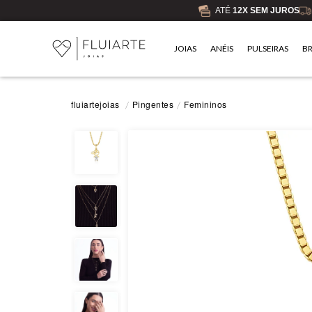
ATÉ
12X SEM JUROS
JOIAS
ANÉIS
PULSEIRAS
B
Pingentes
Femininos
fluiartejoias