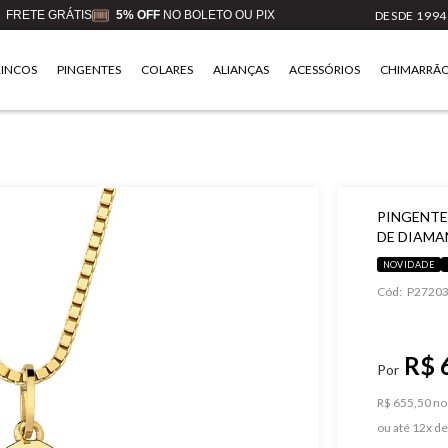
FRETE GRÁTIS
5% OFF
NO BOLETO OU PIX
DESDE 1994
RINCOS
PINGENTES
COLARES
ALIANÇAS
ACESSÓRIOS
CHIMARRÃ
PINGENTE
DE DIAMA
NOVIDADE
Cód:
P27203
R$ 
R$ 655,50 no 
ou
12
x
d