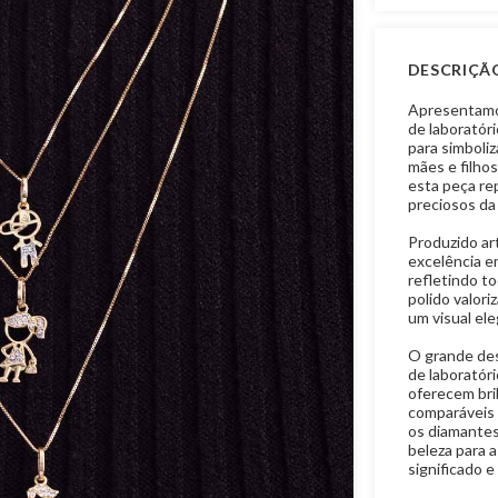
DESCRIÇÃ
Apresentamo
de laboratóri
para simboliz
mães e filhos
esta peça re
preciosos da
Produzido ar
excelência em
refletindo to
polido valori
um visual ele
O grande des
de laboratór
oferecem bril
comparáveis 
os diamantes
beleza para a
significado e 