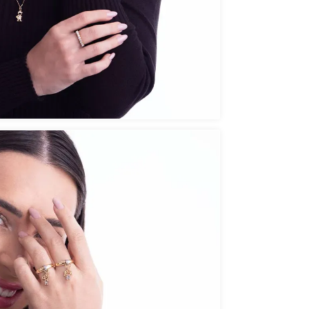
Público
Acabament
Código do 