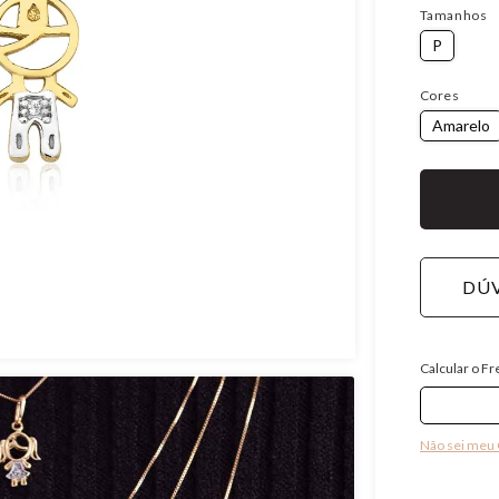
Tamanhos
P
Cores
Amarelo
DÚV
Calcular o Fr
Não sei meu