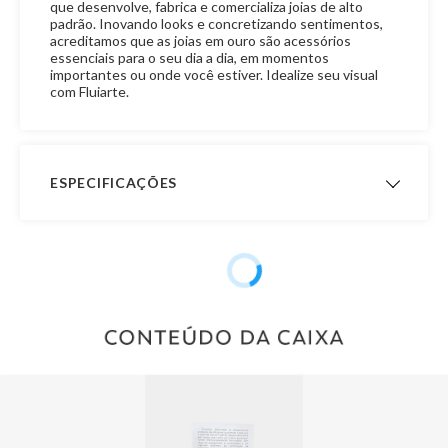
que desenvolve, fabrica e comercializa joias de alto
padrão. Inovando looks e concretizando sentimentos,
acreditamos que as joias em ouro são acessórios
essenciais para o seu dia a dia, em momentos
importantes ou onde você estiver. Idealize seu visual
com Fluiarte.
ESPECIFICAÇÕES
Peso Aproximado
- Peso com 14,0 cm de
comprimento: 7,9 gramas
- Peso com 15,0 cm de
comprimento: 8,5 gramas
- Peso com 16,0 cm de
comprimento: 9,1 gramas
- Peso com 17,0 cm de
comprimento: 9,6 gramas
- Peso com 18,0 cm de
comprimento: 10,2 gramas
- Peso com 19,0 cm de
comprimento: 10,8gramas
- Peso com 20,0 cm de