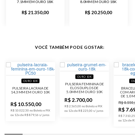
7.1MM EM OURO 18K
8.0MM EM OURO 18K
R$ 21.350,00
R$ 20.250,00
VOCÊ TAMBÉM PODE GOSTAR:
OURO 10K
OURO 10K
OU
PULSEIRA FEMININA DE
ELOS DUPLOS DE
PULSEIRA LACRAIA DE
BRACEL
5.0MM EM OURO 10K
14,3 MM EM OURO 10K
COM AR
DE 1,0
R$ 2.700,00
R$ 8.550,
R$ 10.550,00
R$ 2.565,00 no Boleto e PIX
R$ 7.6
R$ 10.022,50 no Boleto e PIX
ou 12x de R$ 225,00
ou 12x de R$ 879,16
R$ 7.310,25
ou 12x de R