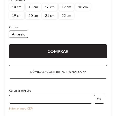
14 cm
15 cm
16 cm
17 cm
18 cm
19 cm
20 cm
21 cm
22 cm
Cores
Amarelo
DÚVIDAS? COMPRE POR WHATSAPP
Calcular o Frete
Não sei meu CEP