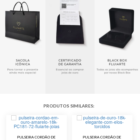
comprimento: 11,3 gramas
- Peso com 21,0 cm de
comprimento: 11,9 gramas
- Peso com 22,0 cm de
comprimento: 12,5 gramas
Garantia de
12 meses
Fabricação
Material
Ouro 10K
Público
Feminino
Malha
Cordão
Acabamento
Polido
Largura
6,9 mm
PULSEIRA CORDÃO DE
PULSEIRA CORDÃO DE