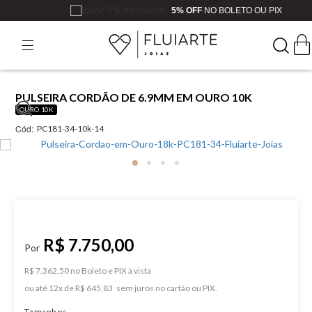
5% OFF
NO BOLETO OU PIX
PULSEIRA CORDÃO DE 6.9MM EM OURO 10K
OURO 10K
Cód:
PC181-34-10k-14
R$ 7.750,00
R$ 7.362,50 no Boleto e PIX
ou
12
x
de
R$ 645,83
Tamanhos