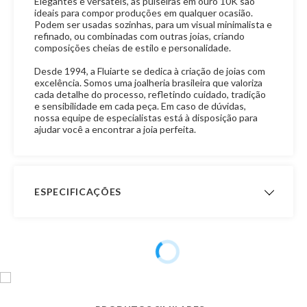
Elegantes e versáteis, as pulseiras em ouro 10K são
ideais para compor produções em qualquer ocasião.
Podem ser usadas sozinhas, para um visual minimalista e
refinado, ou combinadas com outras joias, criando
composições cheias de estilo e personalidade.
Desde 1994, a Fluiarte se dedica à criação de joias com
excelência. Somos uma joalheria brasileira que valoriza
cada detalhe do processo, refletindo cuidado, tradição
e sensibilidade em cada peça. Em caso de dúvidas,
nossa equipe de especialistas está à disposição para
ajudar você a encontrar a joia perfeita.
ESPECIFICAÇÕES
Peso Aproximado
- Peso com 14,0 cm de
comprimento: 6,8 gramas
- Peso com 15,0 cm de
comprimento: 7,3 gramas
- Peso com 16,0 cm de
comprimento: 7,7 gramas
- Peso com 17,0 cm de