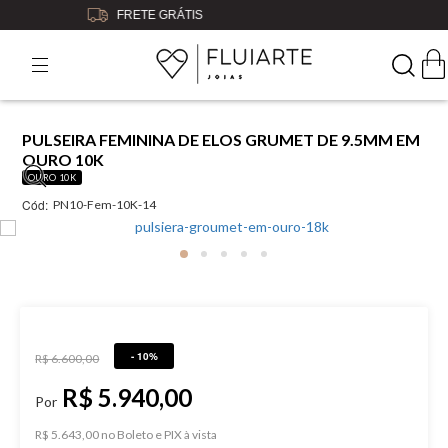
5% OFF
NO BOLETO OU PIX
PULSEIRA FEMININA DE ELOS GRUMET DE 9.5MM EM
OURO 10K
OURO 10K
Cód:
PN10-Fem-10K-14
- 10%
R$ 6.600,00
R$ 5.940,00
R$ 5.643,00 no Boleto e PIX