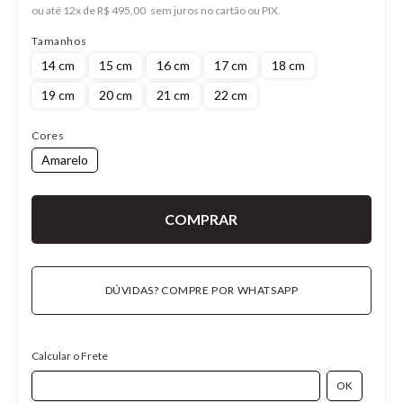
ou
12
x
de
R$ 495,00
Tamanhos
14 cm
15 cm
16 cm
17 cm
18 cm
19 cm
20 cm
21 cm
22 cm
Cores
Amarelo
DÚVIDAS? COMPRE POR WHATSAPP
Calcular o Frete