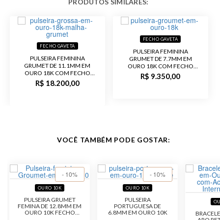
comprimento: 8,2 gramas
- Peso com 18,0 cm de
comprimento: 8,7 gramas
- Peso com 19,0 cm de
comprimento: 9,2 gramas
FECHO GAVETA
- Peso com 20,0 cm de
FECHO GAVETA
comprimento:9,7 gramas
PULSEIRA FEMININA
PULSEIRA FEMININA
GRUMET DE 7.7MM EM
- Peso com 21,0 cm de
GRUMET DE 11.1MM EM
OURO 18K COM FECHO
comprimento: 10,2 gramas
OURO 18K COM FECHO
GAVETA
R$ 9.350,00
- Peso com 22,0 cm de
GAVETA
R$ 18.200,00
comprimento: 10,6 gramas
Garantia de
12 meses
Fabricação
Material
Ouro 10K
VOCÊ TAMBÉM PODE GOSTAR:
Pedra
Sem Pedra
- 10%
- 10%
Público
Feminino
OURO 10K
OURO 10K
PULSEIRA GRUMET
PULSEIRA
OU
FEMINA DE 12.8MM EM
PORTUGUESA DE
Malha
Grumet
OURO 10K FECHO
6.8MM EM OURO 10K
BRACELE
GAVETA
ARO RE