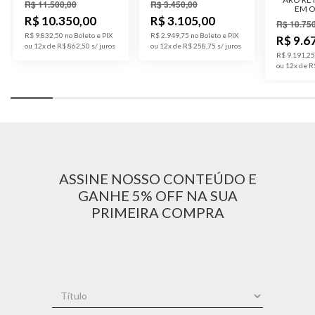
R$ 11.500,00
R$ 3.450,00
EM 
Acabamento
Polido
R$ 10.350,00
R$ 3.105,00
R$ 10.75
R$ 9.832,50 no Boleto e PIX
R$ 2.949,75 no Boleto e PIX
R$ 9.6
ou 12x de R$ 862,50
ou 12x de R$ 258,75
Largura
9,5 mm
R$ 9.191,25
ou 12x de R
Código do
PN10-Fem-10K
Produto
ASSINE NOSSO CONTEÚDO E
GANHE 5% OFF NA SUA
PRIMEIRA COMPRA