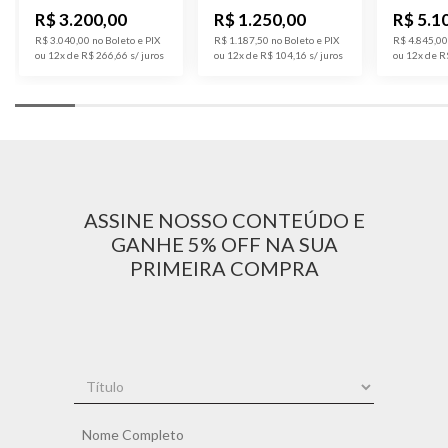
OURO 10K
R$ 3.200,00
R$ 1.250,00
R$ 5.1
Acabamento
Polido
R$ 3.040,00 no Boleto e PIX
R$ 1.187,50 no Boleto e PIX
R$ 4.845,00
ou 12x de R$ 266,66
ou 12x de R$ 104,16
ou 12x de R
Largura
10.3mm
Código do
PC77-15-10K
Produto
ASSINE NOSSO CONTEÚDO E
GANHE 5% OFF NA SUA
PRIMEIRA COMPRA