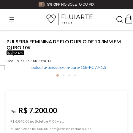
5% OFF
NO BOLETO OU PIX
PULSEIRA FEMININA DE ELO DUPLO DE 10.3MM EM
OURO 10K
OURO 10K
Cód:
PC77-15-10K-Fem-14
R$ 7.200,00
R$ 6.840,00 no Boleto e PIX
ou
12
x
de
R$ 600,00