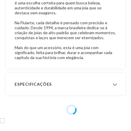
é uma escolha certeira para quem busca beleza,
autenticidade e durabilidade em uma joia que se
destaca sem exageros.
Na Fluiarte, cada detalhe é pensado com precisão e
cuidado. Desde 1994, a marca brasileira dedica-se à
criação de joias de alto padrão que celebram momentos,
conquistas e laços que merecem ser eternizados.
Mais do que um acessório, esta é uma joia com
significado, feita para brilhar, durar e acompanhar cada
capítulo da sua história com elegância.
ESPECIFICAÇÕES
Peso Aproximado
- Peso com 14,0 cm de
comprimento: 7,4 gramas
- Peso com 15,0 cm de
comprimento: 7,9 gramas
- Peso com 16,0 cm de
comprimento: 8,4 gramas
- Peso com 17,0 cm de