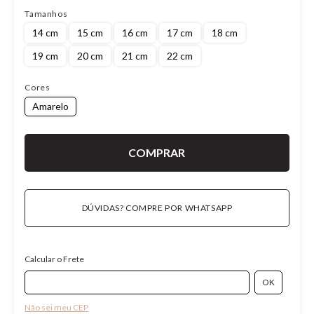
Tamanhos
14 cm
15 cm
16 cm
17 cm
18 cm
19 cm
20 cm
21 cm
22 cm
Cores
Amarelo
DÚVIDAS? COMPRE POR WHATSAPP
Calcular o Frete
Não sei meu CEP