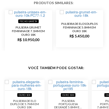
comprimento: 8,9 gramas
- Peso com 18,0 cm de
comprimento: 9,5 gramas
- Peso com 19,0 cm de
comprimento: 10,0 gramas
FECHO GAVETA
- Peso com 20,0 cm de
PULSEIRA DE ELOS DUPLOS
comprimento: 10,5 gramas
PULSEIRA GRUMET
FEMININA DE 5.0MM EM
FEMININA DE 7.1MM EM
OURO 18K
- Peso com 21,0 cm de
OURO 18K
comprimento: 11,1 gramas
R$ 5.450,00
R$ 10.950,00
- Peso com 22,0 cm de
comprimento: 11,6 gramas
Garantia de
12 meses
Fabricação
VOCÊ TAMBÉM PODE GOSTAR:
Material
Ouro 10K
Pedra
Sem Pedra
Público
Feminino
OURO 10K
OURO 10K
OU
PULSEIRA DE ELO
PULSEIRA
PU
DUPLO DE 5.7MM EM
PORTUGUESA
PORTU
Malha
Grumet
OURO 10K
DEGRADÊ 5.8MM EM
7.6MM 