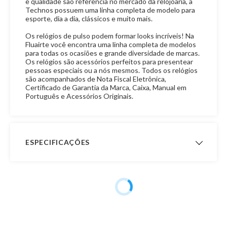
e qualidade são referência no mercado da relojoaria, a
Technos possuem uma linha completa de modelo para
esporte, dia a dia, clássicos e muito mais.
Os relógios de pulso podem formar looks incríveis! Na
Fluairte você encontra uma linha completa de modelos
para todas os ocasiões e grande diversidade de marcas.
Os relógios são acessórios perfeitos para presentear
pessoas especiais ou a nós mesmos. Todos os relógios
são acompanhados de Nota Fiscal Eletrônica,
Certificado de Garantia da Marca, Caixa, Manual em
Português e Acessórios Originais.
ESPECIFICAÇÕES
Garantia de
12 meses
Fabricação
Público
Masculino
Outras Marcas
Technos