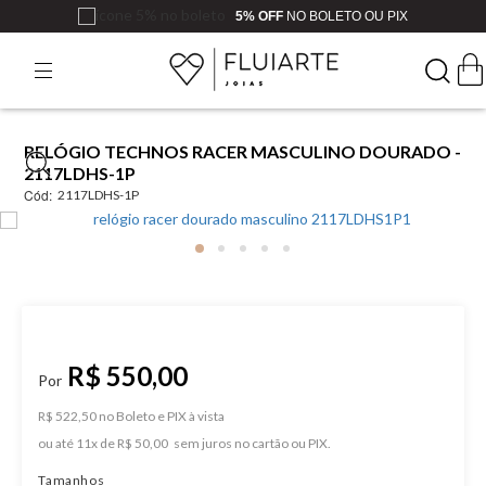
5% OFF
NO BOLETO OU PIX
RELÓGIO TECHNOS RACER MASCULINO DOURADO -
2117LDHS-1P
Cód:
2117LDHS-1P
R$ 550,00
R$ 522,50 no Boleto e PIX
ou
11
x
de
R$ 50,00
Tamanhos