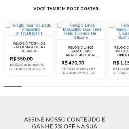
VOCÊ TAMBÉM PODE GOSTAR:
Formato da Caixa
Redondo
Tipo de Tela
Analógico
Espessura da Caixa
11 mm
RELÓGIO TECHNOS
RACER MASCULINO
RELÓGIO LINCE
RELÓGIO
DOURADO
MASCULINO
BIG CAS
Diâmetro da Caixa
45 mm
ANALÓGICO DUAL
ORIEN
R$ 550,00
TIME PULSEIRA DE
COM FU
R$ 470,00
R$ 1.1
SILICONE PRETA
R$ 522,50 no Boleto e PIX
Material do Vidro
Cristal Mineral
R$ 446,50 no Boleto e PIX
R$ 1.092,50
ou 11x de R$ 50,00
ou 9x de R$ 52,22
ou 12x de R
Calendário
Calendário Analógico
Cronômetro
Cronômetro Analógico
Despertador
Não Possui Despertador
ASSINE NOSSO CONTEÚDO E
Tampa Posterior
Rosqueado
GANHE 5% OFF NA SUA