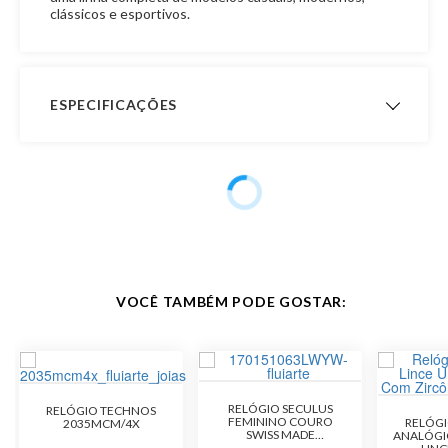
clássicos e esportivos.
ESPECIFICAÇÕES
Especificação do
20738LPSVSS1 Gênero
Produto
Feminino
Linha Cherry
Caixa Em Metal Especial
Formato da Caixa Redondo
VOCÊ TAMBÉM PODE GOSTAR:
Cor Chumbo com Fundo Bordô
Pulseira Em Aço
Mostrador com Cristais
Resistência à Água 5 ATM
RELÓGIO SECULUS
RELÓGIO TECHNOS
FEMININO COURO
RELÓGI
2035MCM/4X
Tamanho aproximado 38 mm
SWISS MADE
ANALÓGI
170151063LWYW