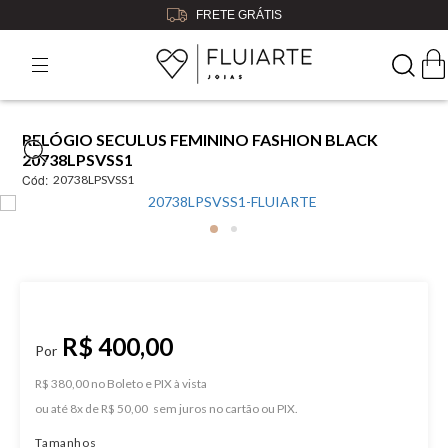
FRETE GRÁTIS
RELÓGIO SECULUS FEMININO FASHION BLACK
20738LPSVSS1
Cód:
20738LPSVSS1
R$ 400,00
R$ 380,00 no Boleto e PIX
ou
8
x
de
R$ 50,00
Tamanhos