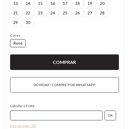
13
14
15
16
17
18
19
20
21
22
23
24
25
26
27
28
29
30
Cores
Rosé
DÚVIDAS? COMPRE POR WHATSAPP
Calcular o Frete
Não sei meu CEP