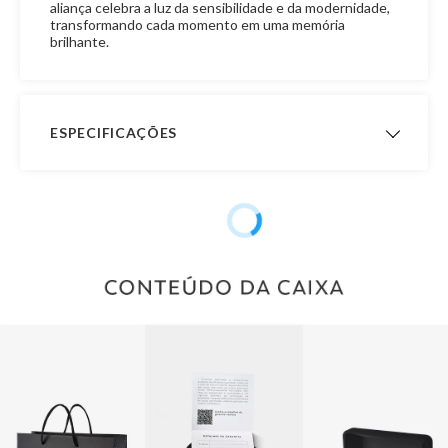
aliança celebra a luz da sensibilidade e da modernidade,
transformando cada momento em uma memória
brilhante.
ESPECIFICAÇÕES
Acabamento
Aro Confort
Interno
Garantia de
12 meses
Fabricação
Formato
Abaulada
Material
Ouro 18K
Peso Aproximado
5,5 gramas