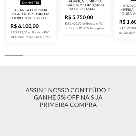
ALIANÇA FEMININA
DIAMANTES
MAJESTY COM 3,5MM
ALIANÇ
EM OURO AMARELO
IMPERIAL
ALIANÇA FEMININA
18K COM 15 PONTOS
OURO A
DIGNITÀ DE 5.0MM EM
R$ 5.750,00
DE DIAMANTE
OURO ROSÉ 18K COM
R$ 1.6
3.0 PONTOS DE
R$ 5.462,50 no Boleto e PIX
R$ 6.100,00
DIAMANTE
ou 12x de R$ 479,16
R$ 1.520,00
R$ 5.795,00 no Boleto e PIX
ou 12x de R
ou 12x de R$ 508,33
ASSINE NOSSO CONTEÚDO E
GANHE 5% OFF NA SUA
PRIMEIRA COMPRA