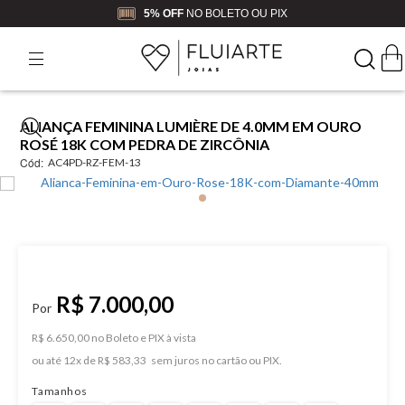
5% OFF
NO BOLETO OU PIX
ALIANÇA FEMININA LUMIÈRE DE 4.0MM EM OURO
ROSÉ 18K COM PEDRA DE ZIRCÔNIA
Cód:
AC4PD-RZ-FEM-13
R$ 7.000,00
R$ 6.650,00 no Boleto e PIX
ou
12
x
de
R$ 583,33
Tamanhos