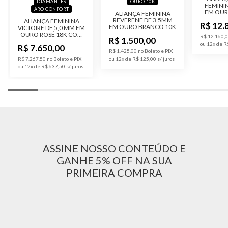
DIAMANTES
OURO 10K
FEMINI
ARO CONFORT
EM OUR
ALIANÇA FEMININA
18K COM
REVERENE DE 3,5MM
ALIANÇA FEMININA
R$ 12.
DE D
EM OURO BRANCO 10K
VICTOIRE DE 5,0 MM EM
OURO ROSÉ 18K COM
R$ 12.160,0
R$ 1.500,00
18,5 PONTOS DE
ou 12x de R
R$ 7.650,00
DIAMANTES
R$ 1.425,00 no Boleto e PIX
R$ 7.267,50 no Boleto e PIX
ou 12x de R$ 125,00
ou 12x de R$ 637,50
ASSINE NOSSO CONTEÚDO E
GANHE 5% OFF NA SUA
PRIMEIRA COMPRA