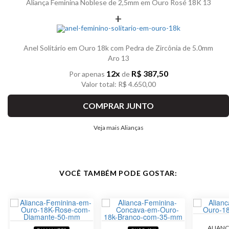
Aliança Feminina Noblese de 2,5mm em Ouro Rosé 18K 13
+
Anel Solitário em Ouro 18k com Pedra de Zircônia de 5.0mm
Aro 13
12x
R$ 387,50
Por apenas
de
Valor total: R$ 4.650,00
COMPRAR JUNTO
Veja mais Alianças
VOCÊ TAMBÉM PODE GOSTAR:
ALIANÇ