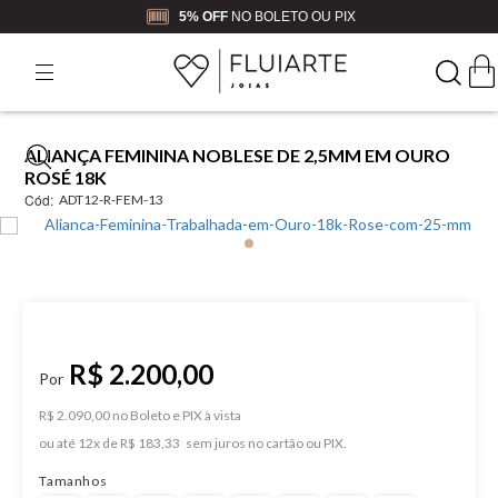
5% OFF
NO BOLETO OU PIX
ALIANÇA FEMININA NOBLESE DE 2,5MM EM OURO
ROSÉ 18K
Cód:
ADT12-R-FEM-13
R$ 2.200,00
R$ 2.090,00 no Boleto e PIX
ou
12
x
de
R$ 183,33
Tamanhos