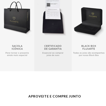
Peso Aproximado
1,7 gramas
Pedra
Sem Pedra
Público
Feminino
Largura
2,5 mm
Acabamento
Trabalhado
APROVEITE E COMPRE JUNTO