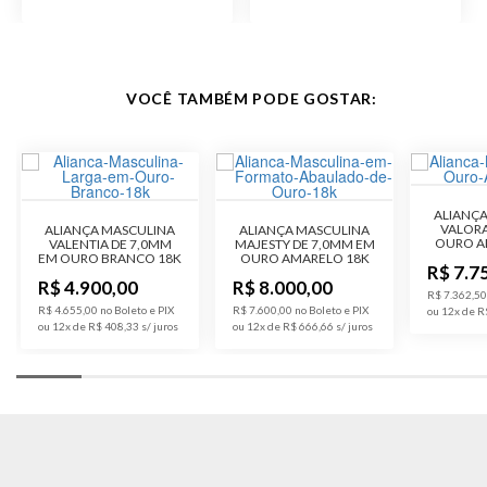
VOCÊ TAMBÉM PODE GOSTAR:
ALIANÇ
VALORA
ALIANÇA MASCULINA
ALIANÇA MASCULINA
OURO A
VALENTIA DE 7,0MM
MAJESTY DE 7,0MM EM
EM OURO BRANCO 18K
OURO AMARELO 18K
R$ 7.7
R$ 4.900,00
R$ 8.000,00
R$ 7.362,50
R$ 4.655,00 no Boleto e PIX
R$ 7.600,00 no Boleto e PIX
ou 12x de R
ou 12x de R$ 408,33
ou 12x de R$ 666,66