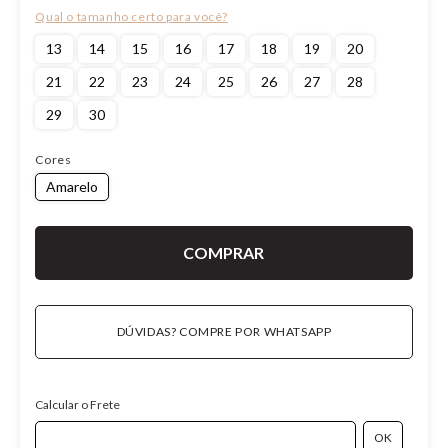
13
14
15
16
17
18
19
20
21
22
23
24
25
26
27
28
29
30
Cores
Amarelo
DÚVIDAS? COMPRE POR WHATSAPP
Calcular o Frete