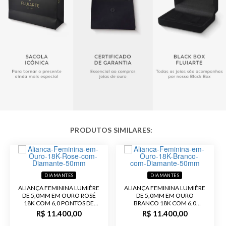
Acabamento
Polido
Largura
7,0 mm
DIAMANTES
DIAMANTES
ALIANÇA FEMININA LUMIÈRE
ALIANÇA FEMININA LUMIÈRE
DE 5,0MM EM OURO ROSÉ
DE 5,0MM EM OURO
18K COM 6,0 PONTOS DE
BRANCO 18K COM 6,0
DIAMANTE
PONTOS DE DIAMANTE
R$ 11.400,00
R$ 11.400,00