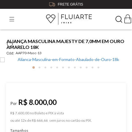
GRÁTIS
5% OFF
NO BO
ALIANÇA MASCULINA MAJESTY DE 7,0MM EM OURO
AMARELO 18K
Cód:
AAP70-Masc-13
R$ 8.000,00
R$ 7.600,00 no Boleto e PIX
ou
12
x
de
R$ 666,66
Tamanhos