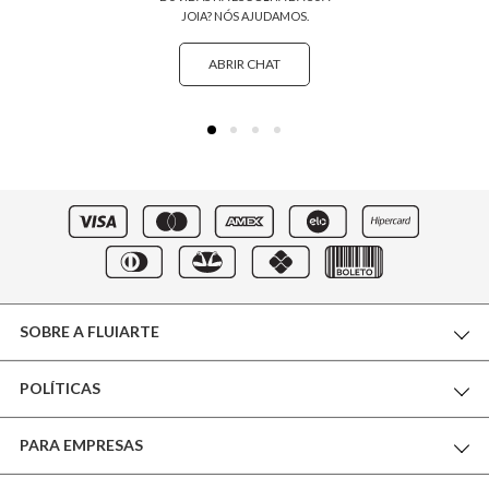
JOIA? NÓS AJUDAMOS.
ABRIR CHAT
SOBRE A FLUIARTE
POLÍTICAS
THE WORLD OF FLUIARTE
PARA EMPRESAS
CERTIFICADO DE GARANTIA
NOSSA BOUTIQUE