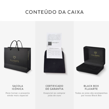
Laterais Esquinadas
Público
Masculino
Largura
3,5 mm
Acabamento
Polido