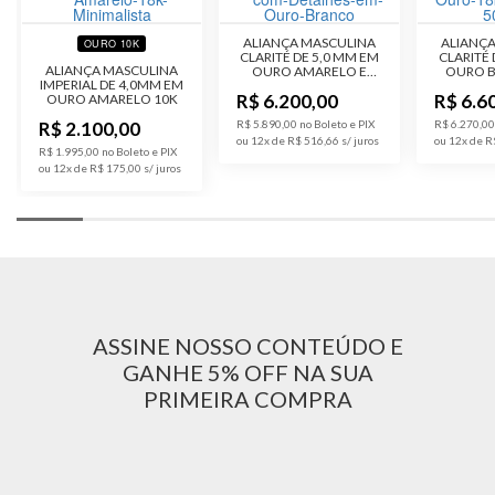
ALIANÇA MASCULINA
ALIANÇ
OURO 10K
CLARITÉ DE 5,0 MM EM
CLARITÉ
ALIANÇA MASCULINA
OURO AMARELO E
OURO B
IMPERIAL DE 4,0MM EM
BRANCO 18K
R$ 6.200,00
R$ 6.6
OURO AMARELO 10K
R$ 2.100,00
R$ 5.890,00 no Boleto e PIX
R$ 6.270,00
ou 12x de R$ 516,66
ou 12x de R
R$ 1.995,00 no Boleto e PIX
ou 12x de R$ 175,00
ASSINE NOSSO CONTEÚDO E
GANHE 5% OFF NA SUA
PRIMEIRA COMPRA