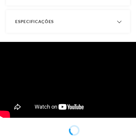
ESPECIFICAÇÕES
Acabamento
Aro Confort
Interno
Garantia de
12 meses
Fabricação
Formato
Côncava
Material
Ouro 10K
Peso Aproximado
1,9 gramas
Pedra
Sem Pedra
Observação
Possui Acabamento Polido e