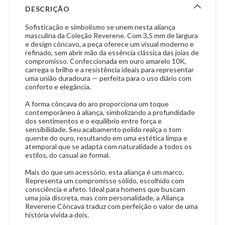
DESCRIÇÃO
Sofisticação e simbolismo se unem nesta aliança
masculina da Coleção Reverene. Com 3,5 mm de largura
e design côncavo, a peça oferece um visual moderno e
refinado, sem abrir mão da essência clássica das joias de
compromisso. Confeccionada em ouro amarelo 10K,
carrega o brilho e a resistência ideais para representar
uma união duradoura — perfeita para o uso diário com
conforto e elegância.
A forma côncava do aro proporciona um toque
contemporâneo à aliança, simbolizando a profundidade
dos sentimentos e o equilíbrio entre força e
sensibilidade. Seu acabamento polido realça o tom
quente do ouro, resultando em uma estética limpa e
atemporal que se adapta com naturalidade a todos os
estilos, do casual ao formal.
Mais do que um acessório, esta aliança é um marco.
Representa um compromisso sólido, escolhido com
consciência e afeto. Ideal para homens que buscam
uma joia discreta, mas com personalidade, a Aliança
Reverene Côncava traduz com perfeição o valor de uma
história vivida a dois.