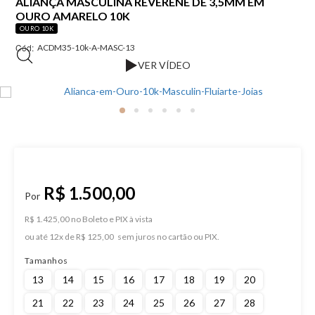
ALIANÇA MASCULINA REVERENE DE 3,5MM EM
OURO AMARELO 10K
OURO 10K
Cód:
ACDM35-10k-A-MASC-13
VER VÍDEO
R$ 1.500,00
R$ 1.425,00 no Boleto e PIX
ou
12
x
de
R$ 125,00
Tamanhos
13
14
15
16
17
18
19
20
21
22
23
24
25
26
27
28