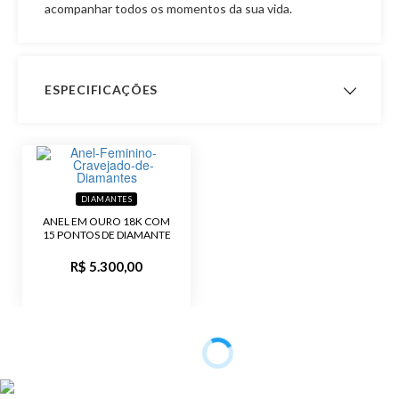
acompanhar todos os momentos da sua vida.
ESPECIFICAÇÕES
Peso Aproximado
2,6 gramas
Garantia de
12 meses
Fabricação
DIAMANTES
ANEL EM OURO 18K COM
Material
Ouro 10K
15 PONTOS DE DIAMANTE
R$ 5.300,00
Pedra
Zircônia
Modelo
Anel Pavê
Público
Feminino