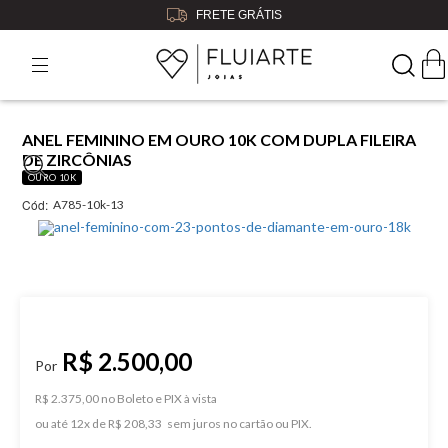
FRETE GRÁTIS
ANEL FEMININO EM OURO 10K COM DUPLA FILEIRA
DE ZIRCÔNIAS
OURO 10K
Cód:
A785-10k-13
R$ 2.500,00
R$ 2.375,00 no Boleto e PIX
ou
12
x
de
R$ 208,33