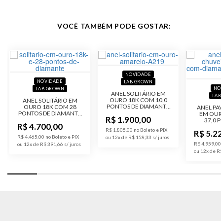
Acabamento
Polido
Código do
A785-10k
VOCÊ TAMBÉM PODE GOSTAR:
Produto
NOVIDADE
NOVIDADE
LAB GROWN
NO
LAB GROWN
ANEL SOLITÁRIO EM
LA
OURO 18K COM 10,0
ANEL SOLITÁRIO EM
PONTOS DE DIAMANTE
OURO 18K COM 28
ANEL P
LAB GROWN
PONTOS DE DIAMANTE
EM OUR
R$ 1.900,00
LAB GROWN
37,0 
R$ 4.700,00
DIAM
R$ 1.805,00 no Boleto e PIX
R$ 5.2
G
R$ 4.465,00 no Boleto e PIX
ou 12x de R$ 158,33
R$ 4.959,00
ou 12x de R$ 391,66
ou 12x de R