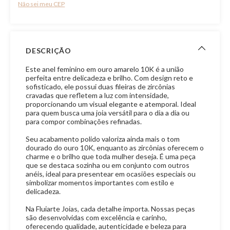
Não sei meu CEP
DESCRIÇÃO
Este anel feminino em ouro amarelo 10K é a união
perfeita entre delicadeza e brilho. Com design reto e
sofisticado, ele possui duas fileiras de zircônias
cravadas que refletem a luz com intensidade,
proporcionando um visual elegante e atemporal. Ideal
para quem busca uma joia versátil para o dia a dia ou
para compor combinações refinadas.
Seu acabamento polido valoriza ainda mais o tom
dourado do ouro 10K, enquanto as zircônias oferecem o
charme e o brilho que toda mulher deseja. É uma peça
que se destaca sozinha ou em conjunto com outros
anéis, ideal para presentear em ocasiões especiais ou
simbolizar momentos importantes com estilo e
delicadeza.
Na Fluiarte Joias, cada detalhe importa. Nossas peças
são desenvolvidas com excelência e carinho,
oferecendo qualidade, autenticidade e beleza para