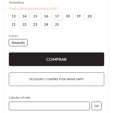
Tamanhos
13
14
15
16
17
18
19
20
21
22
23
24
25
Cores
Amarelo
DÚVIDAS? COMPRE POR WHATSAPP
Calcular o Frete