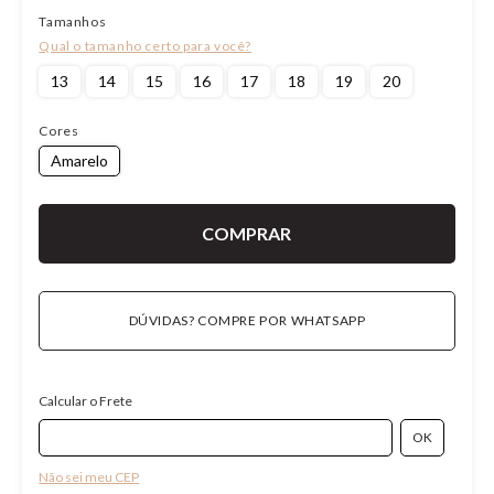
Tamanhos
13
14
15
16
17
18
19
20
Cores
Amarelo
DÚVIDAS? COMPRE POR WHATSAPP
Calcular o Frete
Não sei meu CEP