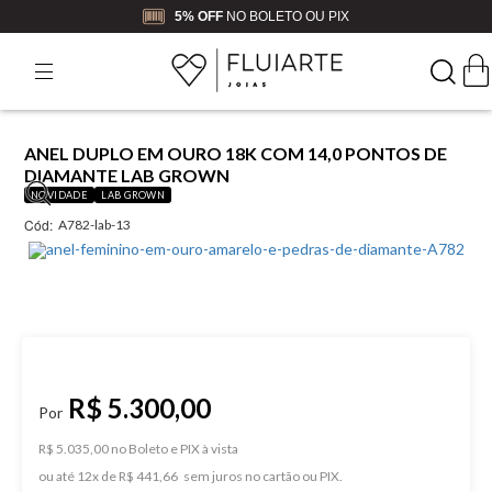
5% OFF
NO BOLETO OU PIX
ANEL DUPLO EM OURO 18K COM 14,0 PONTOS DE
DIAMANTE LAB GROWN
NOVIDADE
LAB GROWN
Cód:
A782-lab-13
R$ 5.300,00
R$ 5.035,00 no Boleto e PIX
ou
12
x
de
R$ 441,66