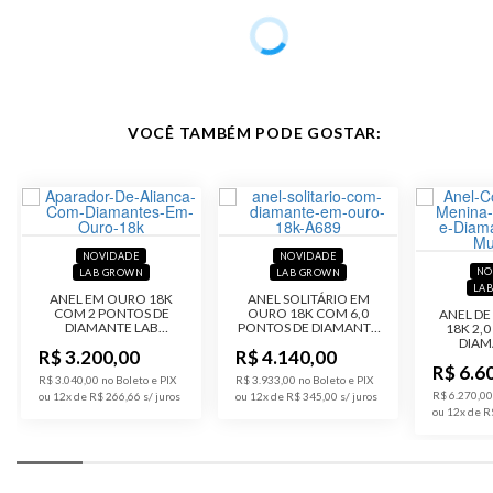
Garantia de
12 meses
Fabricação
Material
Ouro 18K
VOCÊ TAMBÉM PODE GOSTAR:
Pedra
Diamante
Modelo
Anel Pavê
Público
Feminino
NOVIDADE
NOVIDADE
NO
LAB GROWN
LAB GROWN
LA
Acabamento
Polido
ANEL EM OURO 18K
ANEL SOLITÁRIO EM
COM 2 PONTOS DE
OURO 18K COM 6,0
ANEL DE
DIAMANTE LAB
PONTOS DE DIAMANTE
18K 2,
GROWN
LAB GROWN
DIAM
Código do
A782-Lab
R$ 3.200,00
R$ 4.140,00
G
Produto
R$ 6.6
R$ 3.040,00 no Boleto e PIX
R$ 3.933,00 no Boleto e PIX
R$ 6.270,00
ou 12x de R$ 266,66
ou 12x de R$ 345,00
ou 12x de R