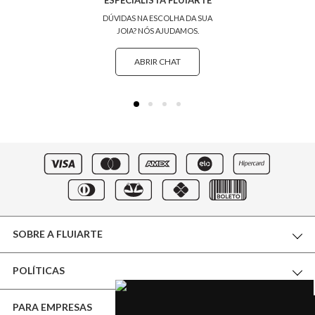
ESPECIALISTA FLUIARTE
DÚVIDAS NA ESCOLHA DA SUA
JOIA? NÓS AJUDAMOS.
ABRIR CHAT
SOBRE A FLUIARTE
POLÍTICAS
THE WORLD OF FLUIARTE
PARA EMPRESAS
CERTIFICADO DE GARANTIA
NOSSA BOUTIQUE