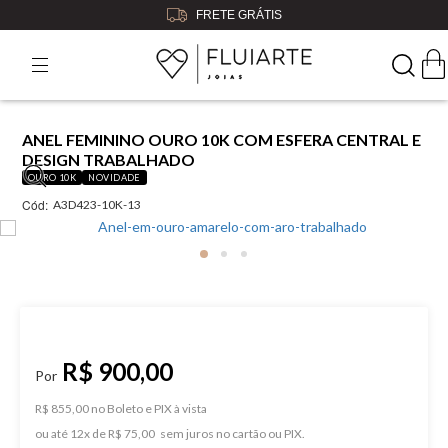
FRETE GRÁTIS
ANEL FEMININO OURO 10K COM ESFERA CENTRAL E
DESIGN TRABALHADO
OURO 10K
NOVIDADE
Cód:
A3D423-10K-13
R$ 900,00
R$ 855,00 no Boleto e PIX
ou
12
x
de
R$ 75,00