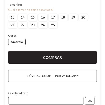
Tamanhos
13
14
15
16
17
18
19
20
21
22
23
24
25
Cores
Amarelo
DÚVIDAS? COMPRE POR WHATSAPP
Calcular o Frete