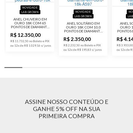
NOVIDADE
Público
Feminino
NOVIDADE
NO
LAB GROWN
LAB GROWN
LA
ANEL CHUVEIRO EM
OURO 18K COM 65
ANEL SOLITÁRIO EM
ANEL S
Código do
A3D423-10K
PONTOS DE DIAMANTE
OURO 18K COM 10,0
OURO 1
Produto
LAB GROWN
PONTOS DE DIAMANTE
PONTOS 
R$ 12.350,00
LAB GROWN
LAB
R$ 2.350,00
R$ 4.1
R$ 11.732,50 no Boleto e PIX
R$ 2.232,50 no Boleto e PIX
R$ 3.933,00
ou 12x de R$ 1.029,16
ou 12x de R$ 195,83
ou 12x de R
ASSINE NOSSO CONTEÚDO E
GANHE 5% OFF NA SUA
PRIMEIRA COMPRA