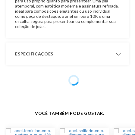
para uso próprio quanto para presentear. Uma joia
atemporal, com estética moderna e assinatura refinada,
ideal para composições elegantes ou uso individual
como peça de destaque. o anel em ouro 10K é uma
escolha segura para presentear ou complementar sua
coleção de joias.
ESPECIFICAÇÕES
Peso Aproximado
0,9 gramas
Garantia de
12 meses
Fabricação
Material
Ouro 10K
VOCÊ TAMBÉM PODE GOSTAR:
Pedra
Sem Pedra
Modelo
Anel Aro Vazado