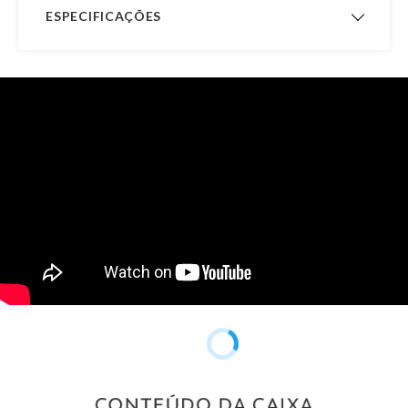
ESPECIFICAÇÕES
Vídeo Shorts
Garantia de
12 meses
Fabricação
Material
Ouro 18K
Pedra
Zircônia
Modelo
Anel Chuveiro
Público
Feminino
Acabamento
Polido