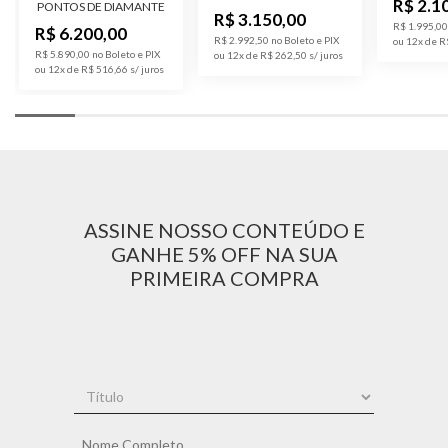
R$ 2.1
GROWN
PONTOS DE DIAMANTE
R$ 3.150,00
R$ 1.995,00
R$ 6.200,00
R$ 2.992,50 no Boleto e PIX
ou 12x de R
R$ 5.890,00 no Boleto e PIX
ou 12x de R$ 262,50
ou 12x de R$ 516,66
ASSINE NOSSO CONTEÚDO E
GANHE 5% OFF NA SUA
PRIMEIRA COMPRA