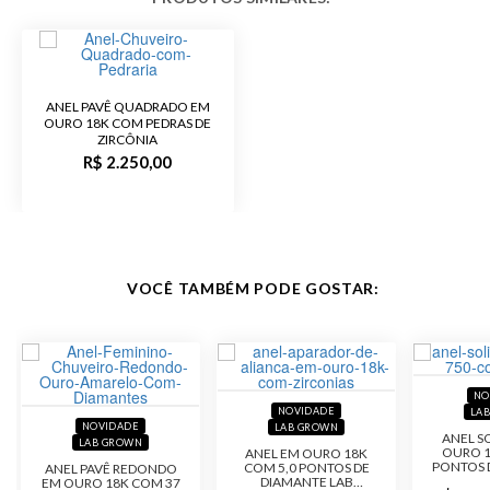
ANEL PAVÊ QUADRADO EM
OURO 18K COM PEDRAS DE
ZIRCÔNIA
R$ 2.250,00
VOCÊ TAMBÉM PODE GOSTAR:
NO
NOVIDADE
LA
NOVIDADE
LAB GROWN
ANEL S
LAB GROWN
OURO 1
ANEL EM OURO 18K
PONTOS 
COM 5,0 PONTOS DE
ANEL PAVÊ REDONDO
LAB
DIAMANTE LAB
EM OURO 18K COM 37