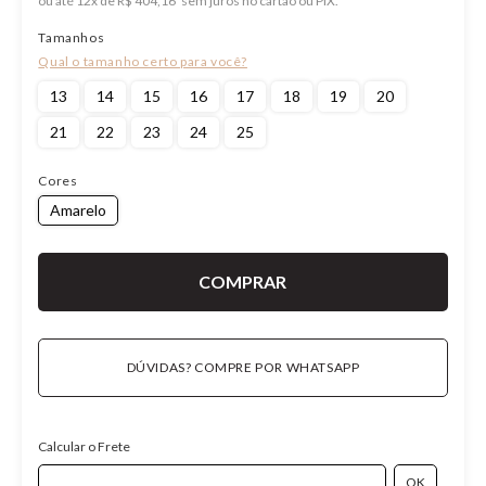
ou
12
x
de
R$ 404,16
Tamanhos
13
14
15
16
17
18
19
20
21
22
23
24
25
Cores
Amarelo
DÚVIDAS? COMPRE POR WHATSAPP
Calcular o Frete