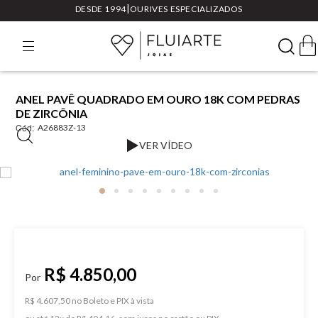
|
DESDE 1994
OURIVES ESPECIALIZADOS
ANEL PAVÊ QUADRADO EM OURO 18K COM PEDRAS
DE ZIRCÔNIA
Cód:
A26883Z-13
VER VÍDEO
R$ 4.850,00
R$ 4.607,50 no Boleto e PIX