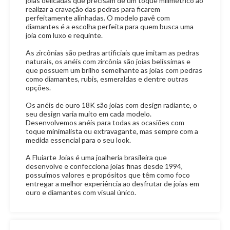
joias delicadas que precisam de um toque milimétrico ao
realizar a cravação das pedras para ficarem
perfeitamente alinhadas. O modelo pavê com
diamantes é a escolha perfeita para quem busca uma
joia com luxo e requinte.
As zircônias são pedras artificiais que imitam as pedras
naturais, os anéis com zircônia são joias belíssimas e
que possuem um brilho semelhante as joias com pedras
como diamantes, rubis, esmeraldas e dentre outras
opções.
Os anéis de ouro 18K são joias com design radiante, o
seu design varia muito em cada modelo.
Desenvolvemos anéis para todas as ocasiões com
toque minimalista ou extravagante, mas sempre com a
medida essencial para o seu look.
A Fluiarte Joias é uma joalheria brasileira que
desenvolve e confecciona joias finas desde 1994,
possuímos valores e propósitos que têm como foco
entregar a melhor experiência ao desfrutar de joias em
ouro e diamantes com visual único.