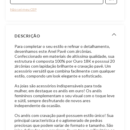
Não sei meu CEP
DESCRIÇÃO
Para completar o seu estilo e refinar o detalhamento,
desenhamos este Anel Pavê com zircônias.
Confeccionado em materiais de altíssima qualidade, sua
estrutura é composta 100% por Ouro 18K e posssui 20
zircônias com lapidação brilhante e cravação pavê. Um
acessório versátil que combina facilmente com qualquer
estilo, compondo um look elegante e sofisticado.
As joias são acessórios indispensáveis para toda
mulher, em destaque os anéis em ouro! Os anéis
femininos complementam o seu visual com o toque leve
e sútil, sempre desfrutando de novos ares
independente da ocasião.
Os anéis com cravação pavê possuem estilo único! Sua
principal característica é o aglomerado de pedras
preciosas que podem variar de formato e tamanho. São