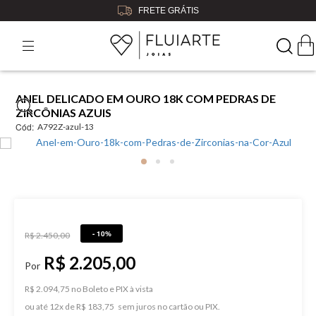
FRETE GRÁTIS
ANEL DELICADO EM OURO 18K COM PEDRAS DE
ZIRCÔNIAS AZUIS
Cód:
A792Z-azul-13
- 10%
R$ 2.450,00
R$ 2.205,00
R$ 2.094,75 no Boleto e PIX
ou
12
x
de
R$ 183,75