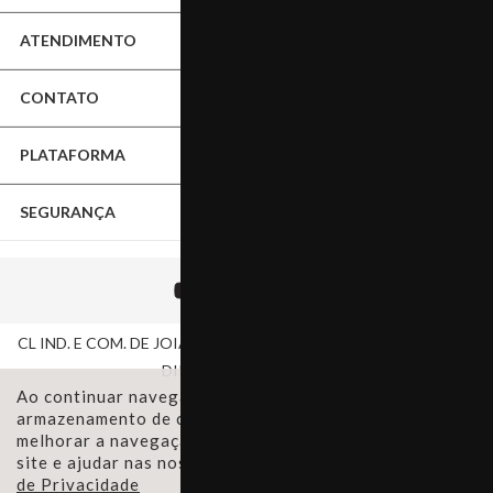
ATENDIMENTO
ATACADO E VAREJO
ENTREGA E CONDIÇÕES
ACESSE NOSSO BLOG
CONTATO
MEUS PEDIDOS
PRESENTES CORPORATIVOS
TROCAS E DEVOLUÇÕES
PLATAFORMA
atendimento@fluiartejoias.com.br
CRIE A SUA JOIA
REGULAMENTO DE COMPRA
SEGURANÇA
(55) 3359-1477
DÚVIDAS FREQUENTES
POLÍTICA DE PRIVACIDADE
(55) 99961-4975
CUIDADOS ESPECIAIS
FORMAS DE PAGAMENTO
08H ÀS 18H DE SEG. À SEX.
CL IND. E COM. DE JOIAS CNPJ 02.613.541/0001-10 - TODOS OS
DIRETOS RESERVADOS
08H ÀS 12H AOS SÁBADOS
Ao continuar navegando em nosso site, concorda com o
armazenamento de cookies no seu dispositivo para
melhorar a navegação no site, analisar a utilização do
site e ajudar nas nossas iniciativas de marketing.
Política
de Privacidade