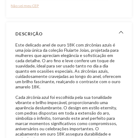
Não sei meu CEP
DESCRIÇÃO
Este delicado anel de ouro 18K com zircônias azuis é
uma joia única da coleção Fluiarte Joias, projetada para
mulheres que apreciam elegância e sofisticação em
cada detalhe. O aro fino e leve confere um toque de
suavidade, ideal para ser usado tanto no dia a dia
quanto em ocasiões especiais. As zircônias azuis,
cuidadosamente cravejadas ao longo do anel, oferecem
um brilho fascinante, realçando o contraste com o ouro
amarelo 18K.
Cada zircônia azul foi escolhida pela sua tonalidade
vibrante e brilho impecável, proporcionando uma
aparência deslumbrante. O design em estilo eternity,
com pedras dispostas em toda a extensão do aro,
simboliza o infinito, tornando este anel perfeito para
marcar momentos significativos como compromissos,
aniversários ou celebrações importantes. O
acabamento em ouro 18K assegura durabilidade e