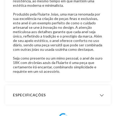
resistência, ao mesmo tempo em que mantém uma
estética moderna e minimalista.
Produzido pela Fluiarte Joias, uma marca renomada por
sua excelência na criação de peças finas e exclusivas,
este anel é um exemplo perfeito de como o cuidado
artesanal se une à inovação no design. A atenção
meticulosa aos detalhes garante que cada anel seja
único, refletindo a tradição e o prestígio da marca. Além
de seu apelo estético, o anel oferece conforto no uso
diário, sendo uma peça versátil que pode ser combinada
com outras joias ou usada sozinha como destaque.
Seja como presente ou um mimo pessoal, o anel de ouro
18K com zircônias azuis da Fluiarte é uma peça que
certamente irá encantar, combinando simplicidade e
requinte em um só acessório.
ESPECIFICAÇÕES
Garantia de
12 meses
Fabricação