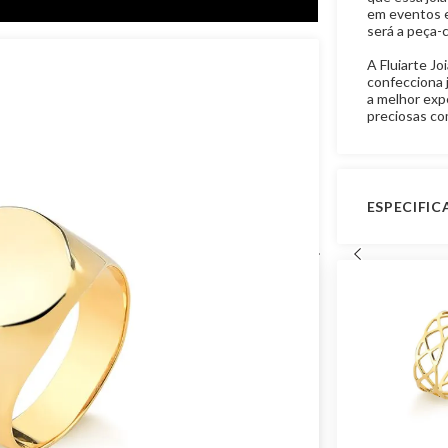
em eventos es
será a peça-
A Fluiarte Jo
confecciona 
a melhor expe
preciosas com
ESPECIFI
Vídeo Shor
Peso Apro
Garantia de
Material
Pedra