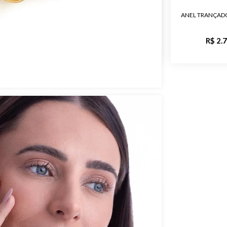
TE EM OURO
ANEL TRANÇADO EM OURO 18K
ANEL TRANÇAD
Público
00
R$ 3.400,00
R$ 2.
Acabament
Código do 