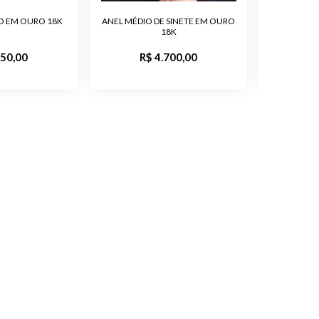
O EM OURO 18K
ANEL MÉDIO DE SINETE EM OURO
ANEL TRA
Feminino
18K
750,00
R$ 4.700,00
R
o
Polido
Produto
A1118-10k