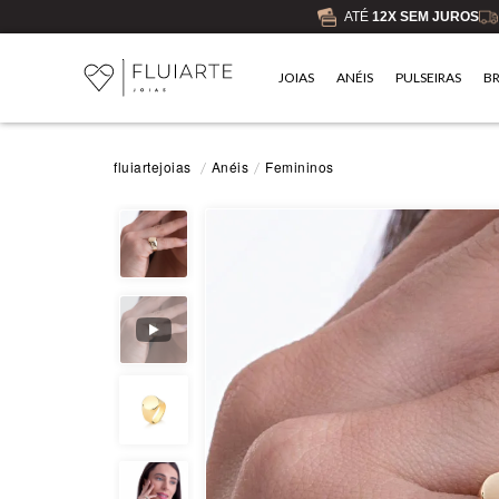
ATÉ
12X SEM JUROS
JOIAS
ANÉIS
PULSEIRAS
B
Anéis
Femininos
fluiartejoias