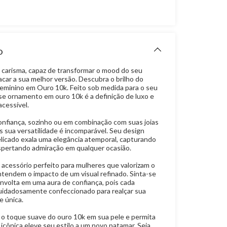
O
 carisma, capaz de transformar o mood do seu
acar a sua melhor versão. Descubra o brilho do
eminino em Ouro 10k. Feito sob medida para o seu
se ornamento em ouro 10k é a definição de luxo e
acessível.
nfiança, sozinho ou em combinação com suas joias
is sua versatilidade é incomparável. Seu design
elicado exala uma elegância atemporal, capturando
spertando admiração em qualquer ocasião.
 acessório perfeito para mulheres que valorizam o
ntendem o impacto de um visual refinado. Sinta-se
nvolta em uma aura de confiança, pois cada
cuidadosamente confeccionado para realçar sua
e única.
o toque suave do ouro 10k em sua pele e permita
 icônica eleve seu estilo a um novo patamar. Seja