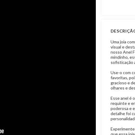
DESCRIÇÃ
Uma joia com
visual e dest
nosso Anel F
mindinho, es
sofisticação 
Use-o com co
favoritas, po
gracioso e d
olhares e de
Esse anel é o
requinte e e
poderosa e e
detalhe foi 
personalidad
Experimente 
que essa joia