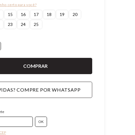
15
16
17
18
19
20
23
24
25
IDAS? COMPRE POR WHATSAPP
ete
 CEP