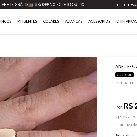
FRETE GRÁTIS
5% OFF
NO BOLETO OU PIX
DESDE 1994
RINCOS
PINGENTES
COLARES
ALIANÇAS
ACESSÓRIOS
CHIMARRÃ
ANEL PEQ
OURO 10K
Cód:
A1118-
R$ 
R$ 2.327,50 n
ou
12
x
d
Tamanhos