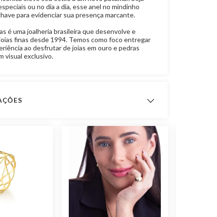
peciais ou no dia a dia, esse anel no mindinho
chave para evidenciar sua presença marcante.
ias é uma joalheria brasileira que desenvolve e
joias finas desde 1994. Temos como foco entregar
riência ao desfrutar de joias em ouro e pedras
 visual exclusivo.
CAÇÕES
ts
ximado
2,5 gramas
 Fabricação
12 meses
Ouro 10K
Sem Pedra