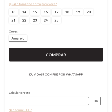
13
14
15
16
17
18
19
20
21
22
23
24
25
Cores
Amarelo
DÚVIDAS? COMPRE POR WHATSAPP
Calcular o Frete
Não sei meu CEP