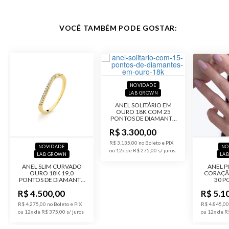
Material
Ouro 18K
VOCÊ TAMBÉM PODE GOSTAR:
Pedra
Diamante
Modelo
Anel Solitário
Público
Feminino
NOVIDADE
LAB GROWN
ANEL SOLITÁRIO EM
Acabamento
Polido
OURO 18K COM 25
PONTOS DE DIAMANTE
LAB GROWN
Código do
A758-Lab
R$ 3.300,00
Produto
R$ 3.135,00 no Boleto e PIX
NOVIDADE
NO
ou 12x de R$ 275,00
LAB GROWN
LA
ANEL SLIM CURVADO
ANEL P
OURO 18K 19,0
CORAÇÃ
PONTOS DE DIAMANTE
30 P
LAB GROWN
DIAM
R$ 4.500,00
R$ 5.1
G
R$ 4.275,00 no Boleto e PIX
R$ 4.845,00
ou 12x de R$ 375,00
ou 12x de R