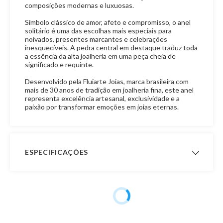
composições modernas e luxuosas.
Símbolo clássico de amor, afeto e compromisso, o anel
solitário é uma das escolhas mais especiais para
noivados, presentes marcantes e celebrações
inesquecíveis. A pedra central em destaque traduz toda
a essência da alta joalheria em uma peça cheia de
significado e requinte.
Desenvolvido pela Fluiarte Joias, marca brasileira com
mais de 30 anos de tradição em joalheria fina, este anel
representa excelência artesanal, exclusividade e a
paixão por transformar emoções em joias eternas.
ESPECIFICAÇÕES
Peso Aproximado
1,4 gramas
Garantia de
12 meses
Fabricação