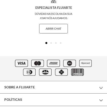
ESPECIALISTA FLUIARTE
DÚVIDAS NA ESCOLHA DA SUA
JOIA? NÓS AJUDAMOS.
ABRIR CHAT
SOBRE A FLUIARTE
POLÍTICAS
THE WORLD OF FLUIARTE