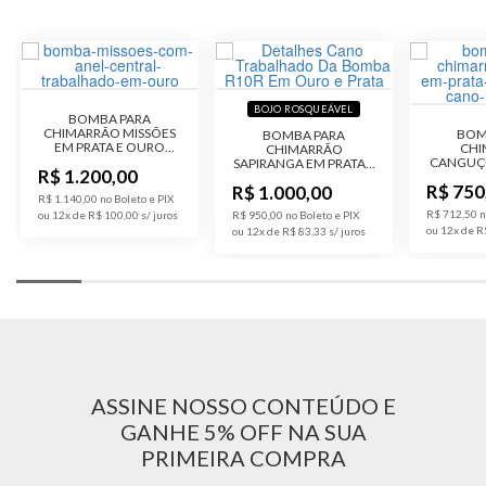
BOJO ROSQUEÁVEL
BOMBA PARA
CHIMARRÃO MISSÕES
BOM
BOMBA PARA
EM PRATA E OURO
CHI
CHIMARRÃO
COM CANO CHATO
CANGUÇU
SAPIRANGA EM PRATA E
R$ 1.200,00
OURO 
OURO COM CANO
R$ 750
R$ 1.000,00
CU
REDONDO
R$ 1.140,00 no Boleto e PIX
R$ 712,50 n
ou 12x de R$ 100,00
R$ 950,00 no Boleto e PIX
ou 12x de R
ou 12x de R$ 83,33
ASSINE NOSSO CONTEÚDO E
GANHE 5% OFF NA SUA
PRIMEIRA COMPRA