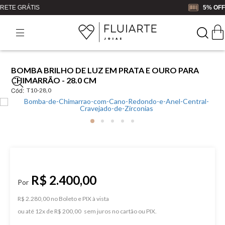
5% OFF
NO BOLETO OU PIX
BOMBA BRILHO DE LUZ EM PRATA E OURO PARA
CHIMARRÃO - 28.0 CM
Cód:
T10-28,0
R$ 2.400,00
R$ 2.280,00 no Boleto e PIX
ou
12
x
de
R$ 200,00