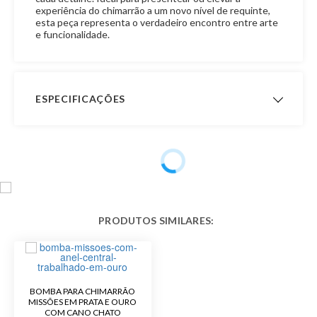
experiência do chimarrão a um novo nível de requinte,
esta peça representa o verdadeiro encontro entre arte
e funcionalidade.
ESPECIFICAÇÕES
Comprimento
30,0 cm
Largura
9,1 mm
Bojo
Não Rosqueável
Garantia de
3 meses
Fabricação
Ângulo do Cano
Cano Curvo
BOMBA PARA CHIMARRÃO
MISSÕES EM PRATA E OURO
COM CANO CHATO
Material
Prata 600