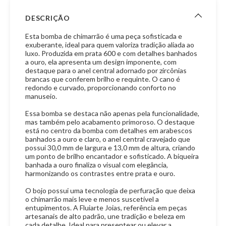
DESCRIÇÃO
Esta bomba de chimarrão é uma peça sofisticada e
exuberante, ideal para quem valoriza tradição aliada ao
luxo. Produzida em prata 600 e com detalhes banhados
a ouro, ela apresenta um design imponente, com
destaque para o anel central adornado por zircônias
brancas que conferem brilho e requinte. O cano é
redondo e curvado, proporcionando conforto no
manuseio.
Essa bomba se destaca não apenas pela funcionalidade,
mas também pelo acabamento primoroso. O destaque
está no centro da bomba com detalhes em arabescos
banhados a ouro e claro, o anel central cravejado que
possui 30,0 mm de largura e 13,0 mm de altura, criando
um ponto de brilho encantador e sofisticado. A biqueira
banhada a ouro finaliza o visual com elegância,
harmonizando os contrastes entre prata e ouro.
O bojo possui uma tecnologia de perfuração que deixa
o chimarrão mais leve e menos suscetível a
entupimentos. A Fluiarte Joias, referência em peças
artesanais de alto padrão, une tradição e beleza em
cada detalhe. Ideal para presentear ou elevar a