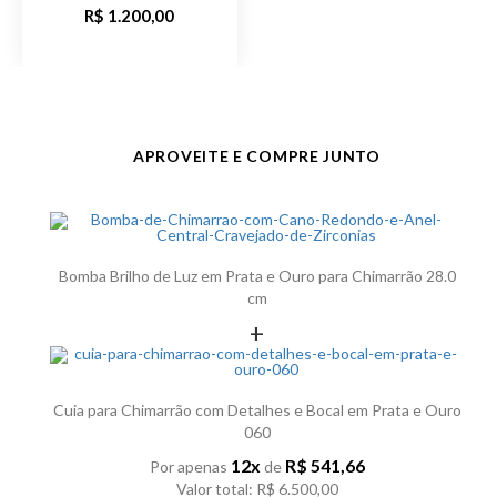
R$ 1.200,00
Formato do Cano
Cano Redondo
Pedra
Zircônia
Observação
O detalhe das pedras possui 30,0
APROVEITE E COMPRE JUNTO
mm de largura e 13,0 mm de
altura
Público
Unissex
Bomba Brilho de Luz em Prata e Ouro para Chimarrão 28.0
Formato do Filtro
Plano
cm
+
Acabamento
Trabalhado
Código do
T10
Cuia para Chimarrão com Detalhes e Bocal em Prata e Ouro
Produto
060
12x
R$ 541,66
Por apenas
de
Valor total: R$ 6.500,00