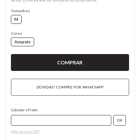
ou
12
x
de
R$ 404,16
Tamanhos
M
Cores
Amarelo
DÚVIDAS? COMPRE POR WHATSAPP
Calcular o Frete
Não sei meu CEP