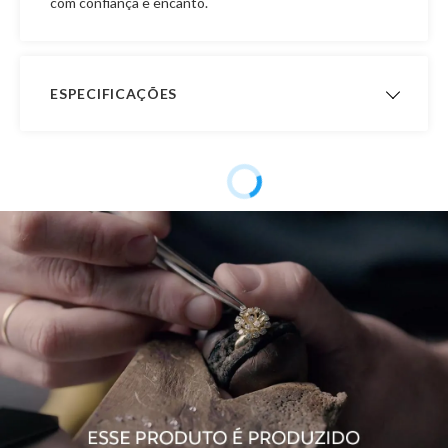
com confiança e encanto.
ESPECIFICAÇÕES
Peso Aproximado
3,0 gramas
Garantia de
12 meses
Fabricação
Material
Ouro 18K
Pedra
Zircônia
Modelo
Com Pingentes, Brinco Argola
Público
Feminino
Observação
O Brinco possui 13,5 mm de