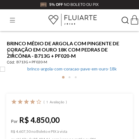
5% OFF
NO BOLETO OU PIX
BRINCO MÉDIO DE ARGOLA COM PINGENTE DE
CORAÇÃO EM OURO 18K COM PEDRAS DE
ZIRCÔNIA - B713G + PF020-M
Cód:
B713G + PF020-M
1
Avaliação
R$ 4.850,00
R$ 4.607,50 no Boleto e PIX