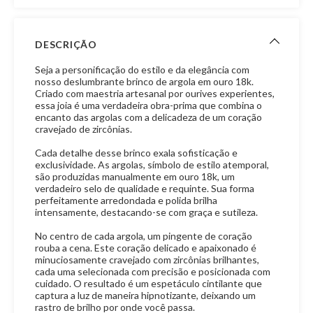
DESCRIÇÃO
Seja a personificação do estilo e da elegância com
nosso deslumbrante brinco de argola em ouro 18k.
Criado com maestria artesanal por ourives experientes,
essa joia é uma verdadeira obra-prima que combina o
encanto das argolas com a delicadeza de um coração
cravejado de zircônias.
Cada detalhe desse brinco exala sofisticação e
exclusividade. As argolas, símbolo de estilo atemporal,
são produzidas manualmente em ouro 18k, um
verdadeiro selo de qualidade e requinte. Sua forma
perfeitamente arredondada e polida brilha
intensamente, destacando-se com graça e sutileza.
No centro de cada argola, um pingente de coração
rouba a cena. Este coração delicado e apaixonado é
minuciosamente cravejado com zircônias brilhantes,
cada uma selecionada com precisão e posicionada com
cuidado. O resultado é um espetáculo cintilante que
captura a luz de maneira hipnotizante, deixando um
rastro de brilho por onde você passa.