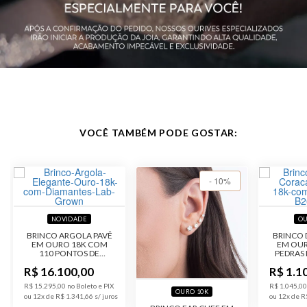
diâmetro externo
Acabamento
Polido
VOCÊ TAMBÉM PODE GOSTAR:
- 10%
NOVIDADE
OU
BRINCO ARGOLA PAVÊ
BRINCO
EM OURO 18K COM
EM OUR
110 PONTOS DE
PEDRAS 
DIAMANTES DE
R$ 16.100,00
R$ 1.1
LABORATÓRIO
R$ 15.295,00 no Boleto e PIX
R$ 1.045,00
OURO 10K
ou 12x de R$ 1.341,66
ou 12x de R