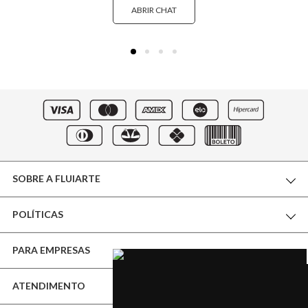
ABRIR CHAT
SOBRE A FLUIARTE
POLÍTICAS
THE WORLD OF FLUIARTE
PARA EMPRESAS
CERTIFICADO DE GARANTIA
NOSSA BOUTIQUE
ATENDIMENTO
ATACADO E VAREJO
ENTREGA E CONDIÇÕES
ACESSE NOSSO BLOG