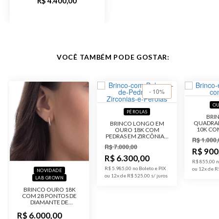
R$ 4.400,00
VOCÊ TAMBÉM PODE GOSTAR:
- 10%
OU
PÉROLAS
BRI
QUADRA
BRINCO LONGO EM
10K CO
OURO 18K COM
ZI
PEDRAS EM ZIRCÔNIA E
R$ 1.000,
PÉROLA
R$ 7.000,00
R$ 900
R$ 6.300,00
R$ 855,00 n
R$ 5.985,00 no Boleto e PIX
ou 12x de R
NOVIDADE
ou 12x de R$ 525,00
LAB GROWN
BRINCO OURO 18K
COM 28 PONTOS DE
DIAMANTE DE
LABORATÓRIO
R$ 6.000,00