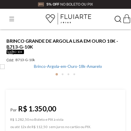
5% OFF
NO BOLETO OU PIX
BRINCO GRANDE DE ARGOLA LISA EM OURO 10K -
B713-G-10K
OURO 10K
Cód:
B713-G-10k
R$ 1.350,00
R$ 1.282,50 no Boleto e PIX
ou
12
x
de
R$ 112,50