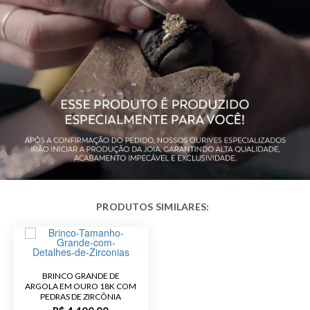
Pedra
Sem Pedra
Modelo
Brinco Argola
Público
Feminino
Observação
Diâmetro Externo de 13,5 mm
Acabamento
Polido
BRINCO GRANDE DE
ARGOLA EM OURO 18K COM
PEDRAS DE ZIRCÔNIA