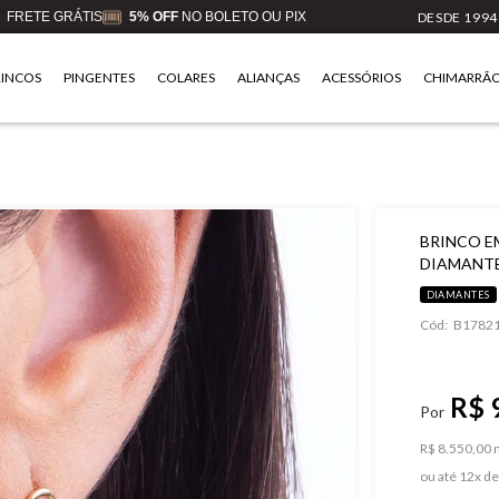
FRETE GRÁTIS
5% OFF
NO BOLETO OU PIX
DESDE 1994
RINCOS
PINGENTES
COLARES
ALIANÇAS
ACESSÓRIOS
CHIMARRÃ
BRINCO E
DIAMANTE
DIAMANTES
Cód:
B1782
R$ 
R$ 8.550,00 n
ou
12
x
d