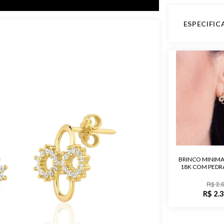
ESPECIFI
Vídeo Shor
Peso Apro
Garantia de
Material
Pedra
BRINCO MINIMA
18K COM PEDRA
Público
R$ 2.
Observaçã
R$ 2.
Acabament