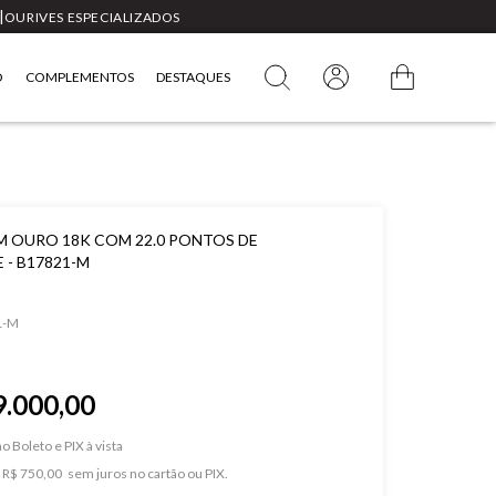
|
OURIVES ESPECIALIZADOS
O
COMPLEMENTOS
DESTAQUES
M OURO 18K COM 22.0 PONTOS DE
 - B17821-M
1-M
9.000,00
o Boleto e PIX
e
R$ 750,00