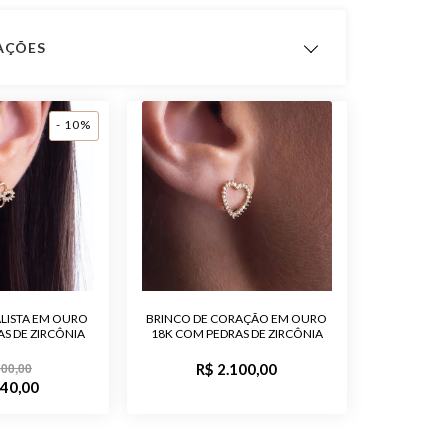
CAÇÕES
ts
- 10%
ximado
1,23
 Fabricação
12 meses
Ouro 18K
Diamante
LISTA EM OURO
BRINCO DE CORAÇÃO EM OURO
S DE ZIRCÔNIA
Feminino
18K COM PEDRAS DE ZIRCÔNIA
600,00
R$ 2.100,00
o
O par de brincos possui 44 diamantes,
340,00
totalizando 22 pontos.
o
Polido