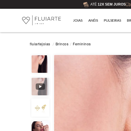
ATÉ
12X SEM JUROS
JOIAS
ANÉIS
PULSEIRAS
B
Brincos
Femininos
fluiartejoias