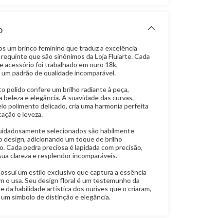
O
 um brinco feminino que traduz a excelência
 requinte que são sinônimos da Loja Fluiarte. Cada
e acessório foi trabalhado em ouro 18k,
um padrão de qualidade incomparável.
 polido confere um brilho radiante à peça,
 beleza e elegância. A suavidade das curvas,
lo polimento delicado, cria uma harmonia perfeita
cação e leveza.
uidadosamente selecionados são habilmente
o design, adicionando um toque de brilho
o. Cada pedra preciosa é lapidada com precisão,
sua clareza e resplendor incomparáveis.
ossui um estilo exclusivo que captura a essência
m o usa. Seu design floral é um testemunho da
 e da habilidade artística dos ourives que o criaram,
 um símbolo de distinção e elegância.