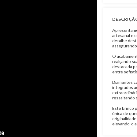
DESCRIÇÃ
Apresentamos
artesanal e o
detalhe dest
assegurando 
O acabamento
realçando sua
destacada pe
entre sofisti
Diamantes c
integrados a
extraordinári
ressaltando 
Este brinco p
única de que
originalidade
elevando-o a