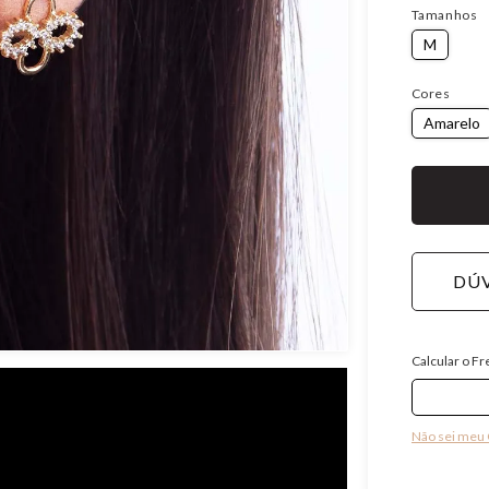
Tamanhos
M
Cores
Amarelo
DÚV
Calcular o Fr
Não sei meu