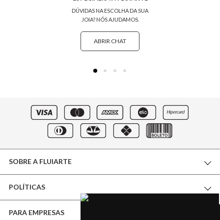
DÚVIDAS NA ESCOLHA DA SUA
JOIA? NÓS AJUDAMOS.
ABRIR CHAT
SOBRE A FLUIARTE
POLÍTICAS
THE WORLD OF FLUIARTE
PARA EMPRESAS
CERTIFICADO DE GARANTIA
NOSSA BOUTIQUE