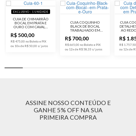
Cor
Natural do Porongo
EXCLUSIVO - 1 UNIDADE
Garantia de
3 meses
CUIA DE CHIMARRÃO
CUIA COQUINHO
CUIA CO
BOCAL EM PRATA E
Fabricação
BLACK DE BOCAL
DETALHE
OURO COM CAVALO
TRABALHADO EM
AO RED
CRIOULO
R$ 500,00
PRATA E OURO E COM
DA CUI
Material
Prata 600, Porongo, Ouro 10K
R$ 700,00
R$ 1.8
PÉ EM NIQUEL
BOCAL
R$ 475,00 no Boleto e PIX
R$ 665,00 no Boleto e PIX
R$ 1.757,50
ou 10x de R$ 50,00
ou 12x de R$ 58,33
ou 12x de R
Pedra
Sem Pedra
Modelo
Cuia Clássica
Pedra
Sem Pedra
Público
Unissex
ASSINE NOSSO CONTEÚDO E
Acabamento
GANHE 5% OFF NA SUA
Trabalhado
PRIMEIRA COMPRA
Código do
cuia-exclusiva-64
Produto