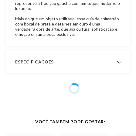
represente a tradição gaúcha com um toque moderno e
luxuoso.
Mais do que um objeto utilitário, essa cuia de chimarrão
com bocal de prata e detalhes em ouro é uma
verdadeira obra de arte, que alia cultura, sofisticação e
emoção em uma peça exclusiva.
ESPECIFICAÇÕES
Acabamento Bocal
Trabalhado, Chapinha de
Gravação
Material do Bocal
Prata 600
Material da Cuia
Porongo
VOCÊ TAMBÉM PODE GOSTAR:
Material Pezinho
Inox