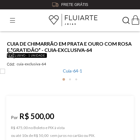
FRETE GRÁTIS
CUIA DE CHIMARRÃO EM PRATA E OURO COM ROSA
E “GRATIDÃO” - CUIA-EXCLUSIVA-64
EXCLUSIVO - 1 UNIDADE
Cód:
cuia-exclusiva-64
R$ 500,00
R$ 475,00 no Boleto e PIX
ou
10
x
de
R$ 50,00