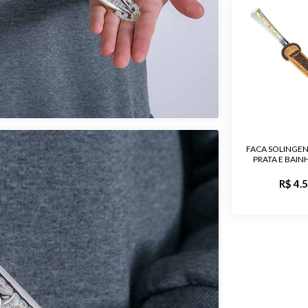
Produto
Garantia de
Material
FACA SOLINGE
PRATA E BAI
Pedra
R$ 4.
Público
Acabament