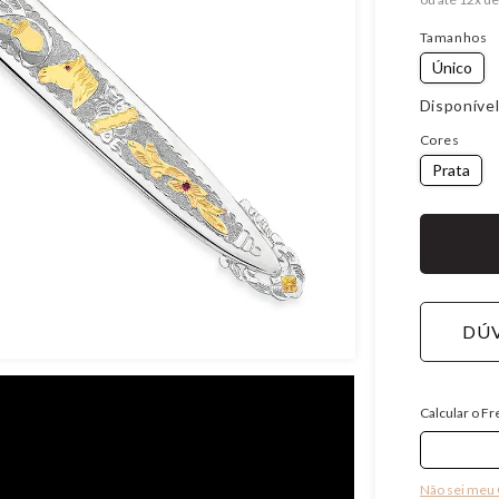
Tamanhos
Único
Disponível
Cores
Prata
DÚV
Calcular o Fr
Não sei meu