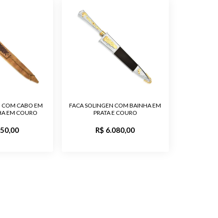
Comprimento do Cabo: 10 cm
Material da Lâmina: Aço Carbono
Observação: O Aço Carbono é
oxidável, dessa forma está sujeito ao
efeito do tempo, podendo enferrujar.
 Fabricação
3 meses
Ouro 12K, Prata 600
N COM CABO EM
FACA SOLINGEN COM BAINHA EM
NHA EM COURO
PRATA E COURO
Zircônia Vermelha
550,00
R$ 6.080,00
Feminino, Masculino, Unissex
o
Polido, Trabalhado