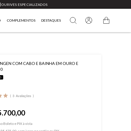
|
OURIVES ESPECIALIZADOS
O
COMPLEMENTOS
DESTAQUES
INGEN COM CABO E BAINHA EM OURO E
20
O
3
Avaliações
5.700,00
o Boleto e PIX
e
R$ 475,00