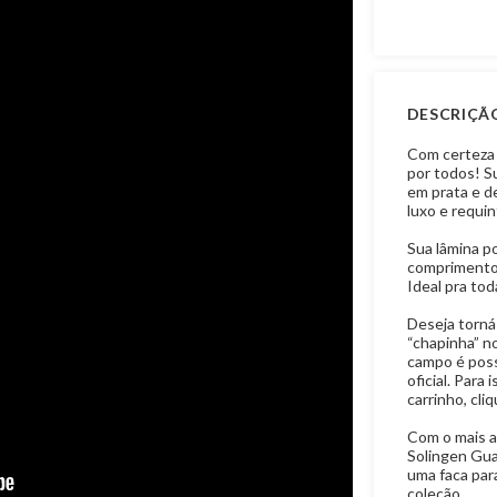
DESCRIÇÃ
Com certeza 
por todos! S
em prata e d
luxo e requin
Sua lâmina p
comprimento,
Ideal pra to
Deseja torná-
“chapinha” no
campo é poss
oficial. Para
carrinho, cli
Com o mais a
Solingen Gua
uma faca par
coleção.