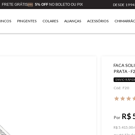
FRETE GRÁTIS
5% OFF
NO BOLETO OU PIX
DESDE 1994
RINCOS
PINGENTES
COLARES
ALIANÇAS
ACESSÓRIOS
CHIMARRÃ
FACA SOL
PRATA - F
ENVIO RÁPID
Cód:
F20
R$ 
R$ 5.415,00 n
ou
12
x
d