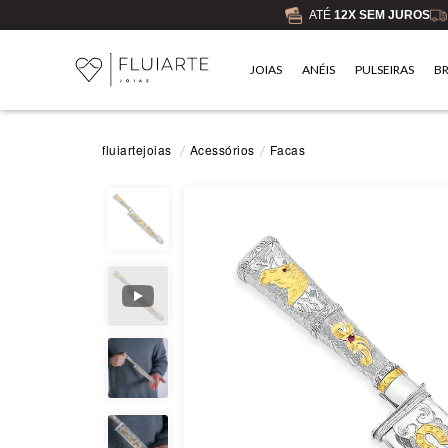
ATÉ
12X SEM JUROS
JOIAS
ANÉIS
PULSEIRAS
B
Acessórios
Facas
fluiartejoias