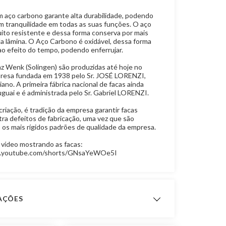
m aço carbono garante alta durabilidade, podendo
m tranquilidade em todas as suas funções. O aço
ito resistente e dessa forma conserva por mais
da lâmina. O Aço Carbono é oxidável, dessa forma
ao efeito do tempo, podendo enferrujar.
nz Wenk (Solingen) são produzidas até hoje no
resa fundada em 1938 pelo Sr. JOSÉ LORENZI,
liano. A primeira fábrica nacional de facas ainda
guai e é administrada pelo Sr. Gabriel LORENZI.
riação, é tradição da empresa garantir facas
ntra defeitos de fabricação, uma vez que são
 os mais rígidos padrões de qualidade da empresa.
vídeo mostrando as facas:
w.youtube.com/shorts/GNsaYeWOe5I
CAÇÕES
ão do
Comprimento da Lâmina: 20 cm