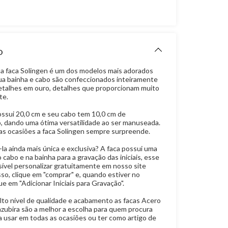
O
a faca Solingen é um dos modelos mais adorados
ua bainha e cabo são confeccionados inteiramente
etalhes em ouro, detalhes que proporcionam muito
te.
ossui 20,0 cm e seu cabo tem 10,0 cm de
 dando uma ótima versatilidade ao ser manuseada.
das ocasiões a faca Solingen sempre surpreende.
la ainda mais única e exclusiva? A faca possui uma
 cabo e na bainha para a gravação das iniciais, esse
ível personalizar gratuitamente em nosso site
 isso, clique em "comprar" e, quando estiver no
que em "Adicionar Iniciais para Gravação".
lto nível de qualidade e acabamento as facas Acero
zubira são a melhor a escolha para quem procura
a usar em todas as ocasiões ou ter como artigo de