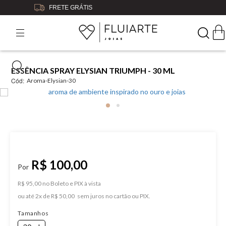
5% OFF
NO BOLETO OU PIX
ESSÊNCIA SPRAY ELYSIAN TRIUMPH - 30 ML
Cód:
Aroma-Elysian-30
R$ 100,00
R$ 95,00 no Boleto e PIX
ou
2
x
de
R$ 50,00
Tamanhos