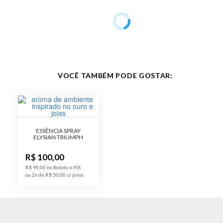
Público
Feminino, Masculino, Unissex
Observação
30 ml / Aplicação Spray /
Recipiente em vidro
VOCÊ TAMBÉM PODE GOSTAR:
ESSÊNCIA SPRAY
ELYSIAN TRIUMPH
R$ 100,00
R$ 95,00 no Boleto e PIX
ou 2x de R$ 50,00