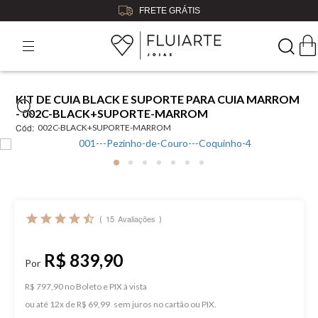
GRÁTIS
5% OFF
NO BO
KIT DE CUIA BLACK E SUPORTE PARA CUIA MARROM
- 002C-BLACK+SUPORTE-MARROM
Cód:
002C-BLACK+SUPORTE-MARROM
15
Avaliações
R$ 839,90
R$ 797,90 no Boleto e PIX
ou
12
x
de
R$ 69,99