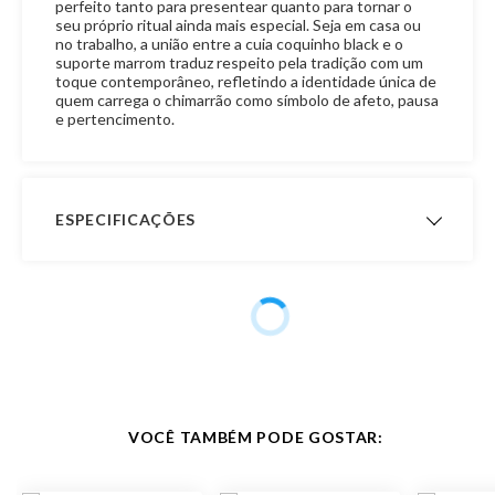
perfeito tanto para presentear quanto para tornar o
seu próprio ritual ainda mais especial. Seja em casa ou
no trabalho, a união entre a cuia coquinho black e o
suporte marrom traduz respeito pela tradição com um
toque contemporâneo, refletindo a identidade única de
quem carrega o chimarrão como símbolo de afeto, pausa
e pertencimento.
ESPECIFICAÇÕES
Acabamento Bocal
Chapinha de Gravação
Material do Bocal
Prata 600
Material da Cuia
Porongo
Material Pezinho
Couro
VOCÊ TAMBÉM PODE GOSTAR:
Material
Ouro 10K, Prata 600, Porongo