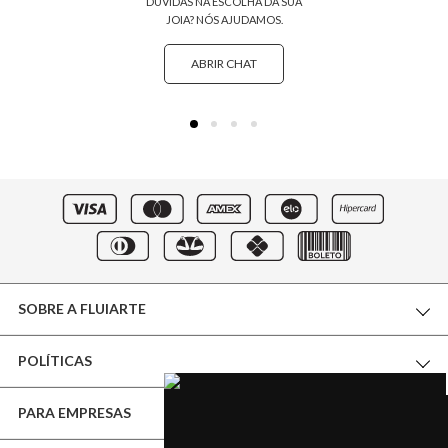
DÚVIDAS NA ESCOLHA DA SUA
JOIA? NÓS AJUDAMOS.
ABRIR CHAT
SOBRE A FLUIARTE
POLÍTICAS
THE WORLD OF FLUIARTE
PARA EMPRESAS
CERTIFICADO DE GARANTIA
NOSSA BOUTIQUE