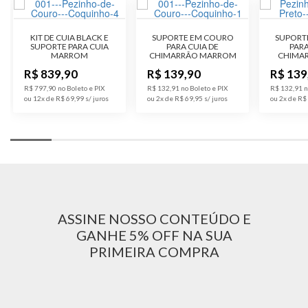
Pedra
Sem Pedra
KIT DE CUIA BLACK E
SUPORTE EM COURO
SUPORT
SUPORTE PARA CUIA
PARA CUIA DE
PARA
MARROM
CHIMARRÃO MARROM
CHIMAR
Modelo
Cuia Coquinho
R$ 839,90
R$ 139,90
R$ 139
R$ 797,90 no Boleto e PIX
R$ 132,91 no Boleto e PIX
R$ 132,91 n
Pedra
Sem Pedra
ou 12x de R$ 69,99
ou 2x de R$ 69,95
ou 2x de R$
Público
Unissex
ASSINE NOSSO CONTEÚDO E
GANHE 5% OFF NA SUA
PRIMEIRA COMPRA