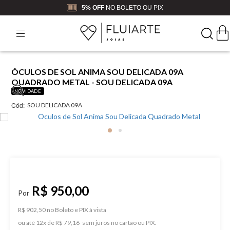
5% OFF
NO BOLETO OU PIX
ÓCULOS DE SOL ANIMA SOU DELICADA 09A
QUADRADO METAL - SOU DELICADA 09A
NOVIDADE
Cód:
SOU DELICADA 09A
R$ 950,00
R$ 902,50 no Boleto e PIX
ou
12
x
de
R$ 79,16