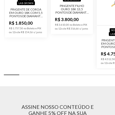
LAB GROWN
PINGENTE FILHO
OURO 18K 13,5
PINGENTE DE COROA
Acabamento
Polido
PONTOS DE DIAMANTE
EM OURO 18K COM 5,5
LAB GROWN
PONTOS DE DIAMANTE
R$ 3.800,00
LAB GROWN
Altura Total
25,0 mm
R$ 1.850,00
R$ 3.610,00 no Boleto e PIX
R$ 1.757,50 no Boleto e PIX
ou 12x de R$ 316,66
NO
ou 12x de R$ 154,16
Código do
PF002-FF-Lab
LA
Produto
PINGENT
EM OURO
PONTOS 
R$ 4.7
R$ 4.512,50
ou 12x de R
ASSINE NOSSO CONTEÚDO E
GANHE 5% OFF NA SUA