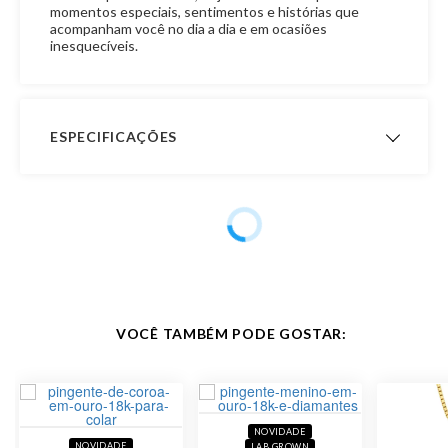
momentos especiais, sentimentos e histórias que
acompanham você no dia a dia e em ocasiões
inesquecíveis.
ESPECIFICAÇÕES
Peso Aproximado
2,5 gramas
Garantia de
12 meses
Fabricação
Material
Ouro 18K
VOCÊ TAMBÉM PODE GOSTAR:
Pedra
Diamante
Modelo
Pingente de Filhos
NOVIDADE
Público
Feminino
NOVIDADE
LAB GROWN