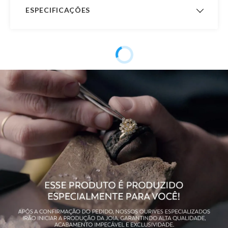
ESPECIFICAÇÕES
Peso Aproximado
0,5 gramas
Garantia de
12 meses
Fabricação
Material
Ouro 18K
Pedra
Madrepérola
Público
Feminino
Observação
Não acompanha o colar.
Acabamento
Polido
Largura
8,0 mm