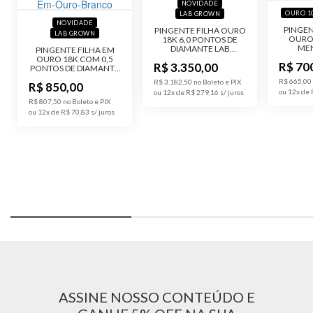
NOVIDADE
OURO 1
LAB GROWN
NOVIDADE
PINGEN
PINGENTE FILHA OURO
LAB GROWN
OURO 
18K 6,0 PONTOS DE
ME
DIAMANTE LAB
PINGENTE FILHA EM
ZIRCÔ
GROWN
OURO 18K COM 0,5
R$ 70
R$ 3.350,00
PONTOS DE DIAMANTE
LAB GROWN
R$ 665,00 
R$ 3.182,50 no Boleto e PIX
R$ 850,00
ou 12x de
ou 12x de R$ 279,16
R$ 807,50 no Boleto e PIX
ou 12x de R$ 70,83
ASSINE NOSSO CONTEÚDO E