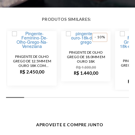
- 10%
PINGENTE DE OLHO
PINGENTE DE OLHO
GREGO DE 18.0MM EM
PINGE
GREGO DE 12.5MM EM
OURO 18K
GREGO 
OURO 18K COM
R$ 1.600,00
O
PEDRAS DE ZIRCÔNIA
R$ 2.450,00
R$ 1.440,00
R$
R$ 
APROVEITE E COMPRE JUNTO