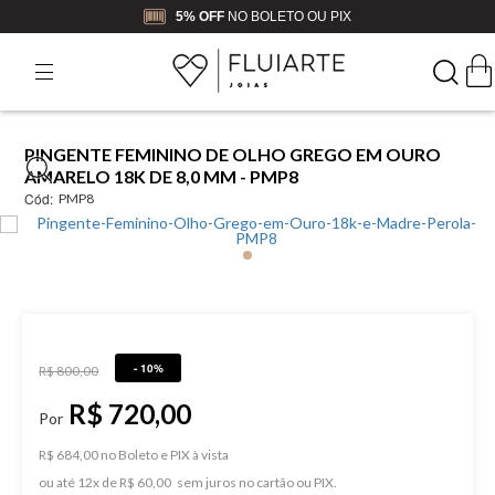
5% OFF
NO BOLETO OU PIX
PINGENTE FEMININO DE OLHO GREGO EM OURO
AMARELO 18K DE 8,0 MM - PMP8
Cód:
PMP8
- 10%
R$ 800,00
R$ 720,00
R$ 684,00 no Boleto e PIX
ou
12
x
de
R$ 60,00