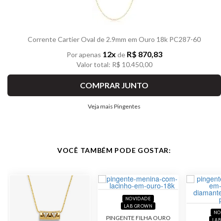
Corrente Cartier Oval de 2.9mm em Ouro 18k PC287-60
12x
R$ 870,83
Por apenas
de
Valor total: R$ 10.450,00
COMPRAR JUNTO
Veja mais Pingentes
VOCÊ TAMBÉM PODE GOSTAR:
NOVIDADE
LAB GROWN
NO
PINGENTE FILHA OURO
LA