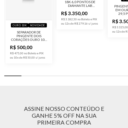
18K 6,0 PONTOS DE
DIAMANTE LAB
PINGEN
GROWN
EM OUR
R$ 3.350,00
29,5 
DIAM
R$ 3.182,50 no Boleto e PIX
R$ 3.5
G
ou 12x de R$ 279,16
OURO 10K
NOVIDADE
R$ 3.325,00
ou 12x de R
SEPARADOR DE
PINGENTE DOIS
CORAÇÕES OURO 10K
COM ZIRCÔNIAS
R$ 500,00
R$ 475,00 no Boleto e PIX
ou 10x de R$ 50,00
ASSINE NOSSO CONTEÚDO E
GANHE 5% OFF NA SUA
PRIMEIRA COMPRA