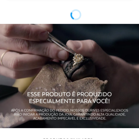
Peso Aproximado
1,1 gramas
Garantia de
12 meses
Fabricação
Material
Ouro 10K
Pedra
Zircônia
Modelo
Pingente de Coração
Público
Feminino
Observação
Não acompanha o colar.
Acabamento
Polido
Altura Total
15,0 mm