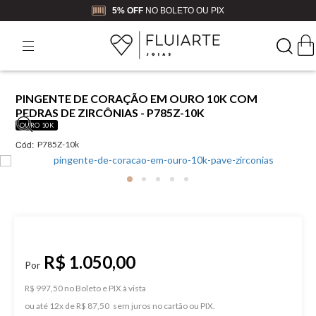
5% OFF
NO BOLETO OU PIX
PINGENTE DE CORAÇÃO EM OURO 10K COM
PEDRAS DE ZIRCÔNIAS - P785Z-10K
OURO 10K
Cód:
P785Z-10k
R$ 1.050,00
R$ 997,50 no Boleto e PIX
ou
12
x
de
R$ 87,50