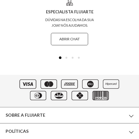
ESPECIALISTA FLUIARTE
DÚVIDAS NA ESCOLHA DA SUA
JOIA? NÓS AJUDAMOS.
ABRIR CHAT
SOBRE A FLUIARTE
POLÍTICAS
THE WORLD OF FLUIARTE