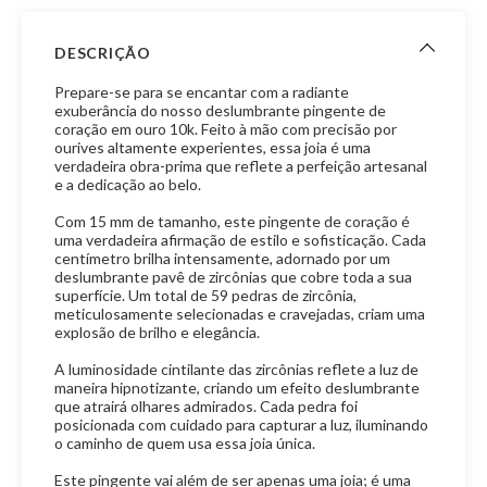
DESCRIÇÃO
Prepare-se para se encantar com a radiante
exuberância do nosso deslumbrante pingente de
coração em ouro 10k. Feito à mão com precisão por
ourives altamente experientes, essa joia é uma
verdadeira obra-prima que reflete a perfeição artesanal
e a dedicação ao belo.
Com 15 mm de tamanho, este pingente de coração é
uma verdadeira afirmação de estilo e sofisticação. Cada
centímetro brilha intensamente, adornado por um
deslumbrante pavê de zircônias que cobre toda a sua
superfície. Um total de 59 pedras de zircônia,
meticulosamente selecionadas e cravejadas, criam uma
explosão de brilho e elegância.
A luminosidade cintilante das zircônias reflete a luz de
maneira hipnotizante, criando um efeito deslumbrante
que atrairá olhares admirados. Cada pedra foi
posicionada com cuidado para capturar a luz, iluminando
o caminho de quem usa essa joia única.
Este pingente vai além de ser apenas uma joia; é uma