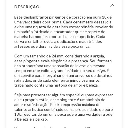
DESCRIÇÃO
Este deslumbrante pingente de coração em ouro 18k é
uma verdadeira obra-prima. Cada centímetro dessa joia
exibe uma riqueza de detalhes extraordinária, revelando
um padrão intricado e encantador que se repete de
maneira harmoniosa por toda a sua superfície. Cada
curva e entalhe revela a dedicação e maestria dos
artesãos que deram vida a essa peça única.
Com um tamanho de 24 mm, considerando a argola,
este pingente exala elegância e presença. Seu formato
oco proporciona uma sensação de leveza ao mesmo
tempo em que exibe a grandiosidade do seu design. É
um convite para mergulhar em um universo de detalhes
refinados, onde cada elemento minuciosamente
trabalhado conta uma história de amor e beleza.
Seja para presentear alguém especial ou para expressar
o seu próprio estilo, esse pingente é um símbolo de
amor e sofisticação. Ele é a expressão máxima do
talento artístico combinado com a preciosidade do ouro
18k, resultando em uma peça que é uma verdadeira ode
à beleza e à paixão.