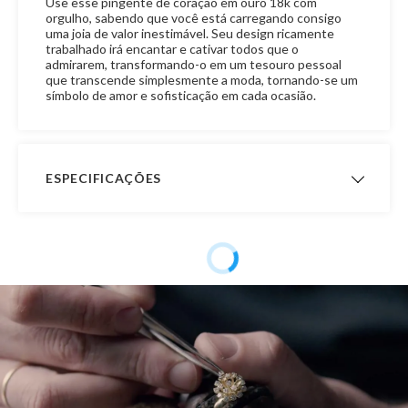
Use esse pingente de coração em ouro 18k com
orgulho, sabendo que você está carregando consigo
uma joia de valor inestimável. Seu design ricamente
trabalhado irá encantar e cativar todos que o
admirarem, transformando-o em um tesouro pessoal
que transcende simplesmente a moda, tornando-se um
símbolo de amor e sofisticação em cada ocasião.
ESPECIFICAÇÕES
Peso Aproximado
3,0 gramas
Garantia de
12 meses
Fabricação
Material
Ouro 18K
Pedra
Sem Pedra