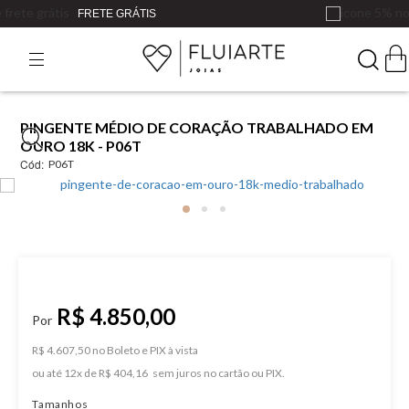
ATÉ
12X SEM JUROS
PINGENTE MÉDIO DE CORAÇÃO TRABALHADO EM
OURO 18K - P06T
Cód:
P06T
R$ 4.850,00
R$ 4.607,50 no Boleto e PIX
ou
12
x
de
R$ 404,16
Tamanhos