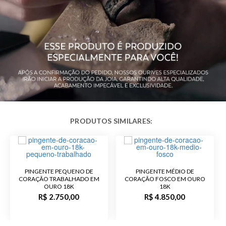
Modelo
Pingente de Coração
Público
Feminino
Observação
O Pingente de Coração é duplo e
não acompanha o colar.
Acabamento
Trabalhado
Altura Total
25,0 mm
Código do
P06T
Produto
PINGENTE PEQUENO DE
PINGENTE MÉDIO DE
CORAÇÃO TRABALHADO EM
CORAÇÃO FOSCO EM OURO
OURO 18K
18K
R$ 2.750,00
R$ 4.850,00