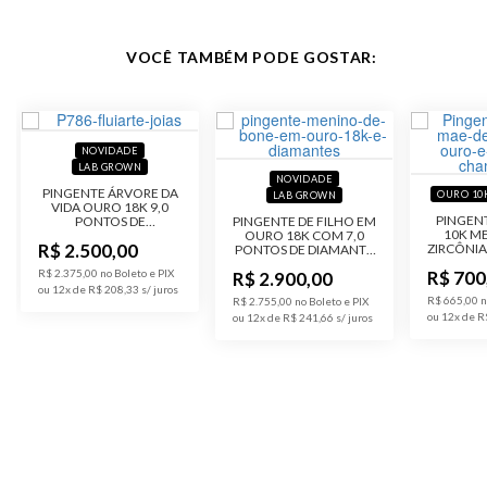
VOCÊ TAMBÉM PODE GOSTAR:
NOVIDADE
LAB GROWN
NOVIDADE
PINGENTE ÁRVORE DA
OURO 10
LAB GROWN
VIDA OURO 18K 9,0
PINGEN
PONTOS DE
PINGENTE DE FILHO EM
10K M
DIAMANTES LAB
OURO 18K COM 7,0
R$ 2.500,00
ZIRCÔNI
GROWN
PONTOS DE DIAMANTE
LAB GROWN
R$ 2.375,00 no Boleto e PIX
R$ 700
R$ 2.900,00
ou 12x de R$ 208,33
R$ 665,00 n
R$ 2.755,00 no Boleto e PIX
ou 12x de R
ou 12x de R$ 241,66