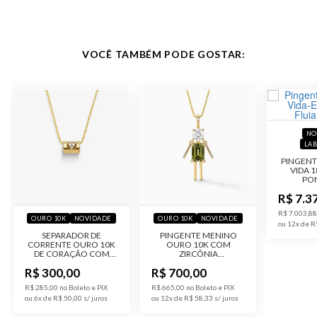
VOCÊ TAMBÉM PODE GOSTAR:
NO
LA
PINGENT
VIDA 
PO
DIAM
R$ 7.3
LABO
R$ 7.003,88
OURO 10K
NOVIDADE
OURO 10K
NOVIDADE
ou 12x de R
SEPARADOR DE
PINGENTE MENINO
CORRENTE OURO 10K
OURO 10K COM
DE CORAÇÃO COM
ZIRCÔNIA
ZIRCÔNIAS
RETANGULAR OLIVE
R$ 300,00
R$ 700,00
R$ 285,00 no Boleto e PIX
R$ 665,00 no Boleto e PIX
ou 6x de R$ 50,00
ou 12x de R$ 58,33