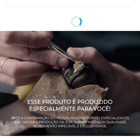
Garantia de
12 meses
Fabricação
Material
Ouro 18K
Pedra
Madrepérola
Público
Feminino
Observação
Não acompanha o colar.
Acabamento
Polido
Largura
15,0 mm