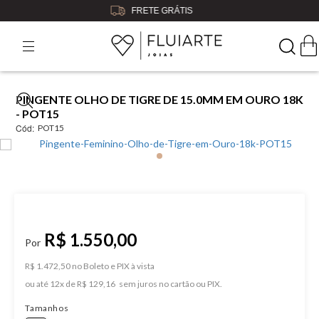
5% OFF
NO BOLETO OU PIX
PINGENTE OLHO DE TIGRE DE 15.0MM EM OURO 18K
- POT15
Cód:
POT15
R$ 1.550,00
R$ 1.472,50 no Boleto e PIX
ou
12
x
de
R$ 129,16
Tamanhos